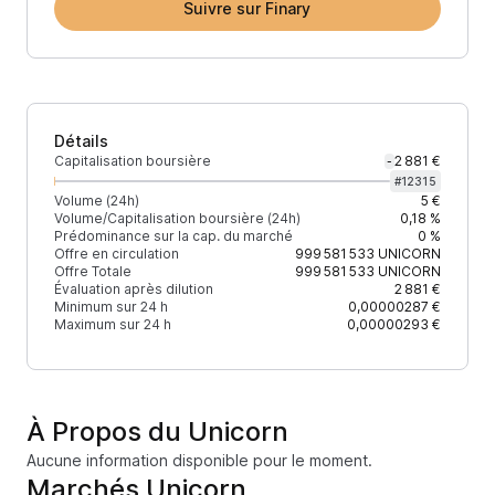
Suivre sur Finary
Détails
Capitalisation boursière
2 881 €
-
#
12315
Volume (24h)
5 €
Volume/Capitalisation boursière (24h)
0,18 %
Prédominance sur la cap. du marché
0 %
Offre en circulation
999 581 533
UNICORN
Offre Totale
999 581 533
UNICORN
Évaluation après dilution
2 881 €
Minimum sur 24 h
0,00000287 €
Maximum sur 24 h
0,00000293 €
À Propos du Unicorn
Aucune information disponible pour le moment.
Marchés Unicorn