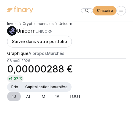
S'inscrire
Invest
Crypto-monnaies
Unicorn
Unicorn
UNICORN
Suivre dans votre portfolio
Graphique
À propos
Marchés
06 août 2026
0,00000288 €
+1,07 %
Prix
Capitalisation boursière
1J
7J
1M
1A
TOUT