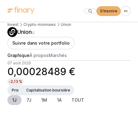
S'inscrire
Invest
Crypto-monnaies
Union
Union
U
Suivre dans votre portfolio
Graphique
À propos
Marchés
07 août 2026
0,00028489 €
-2,13 %
Prix
Capitalisation boursière
1J
7J
1M
1A
TOUT