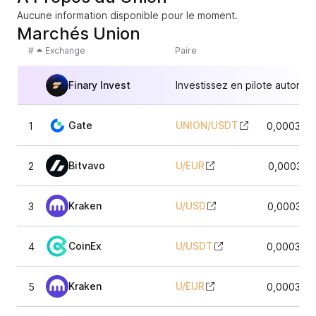
Aucune information disponible pour le moment.
Marchés Union
#
Exchange
Paire
Finary Invest
Investissez en pilote automat
Gate
UNION
/
USDT
1
0,000327
Bitvavo
U
/
EUR
2
0,000329
Kraken
U
/
USD
3
0,000328
CoinEx
U
/
USDT
4
0,000330
Kraken
U
/
EUR
5
0,000329