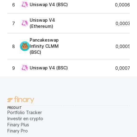
Uniswap V4 (BSC)
6
0,000609
Uniswap V4
7
0,000365
(Ethereum)
Pancakeswap
Infinity CLMM
8
0,000583
(BSC)
Uniswap V4 (BSC)
9
0,000705
PRODUIT
Portfolio Tracker
Investir en crypto
Finary Plus
Finary Pro