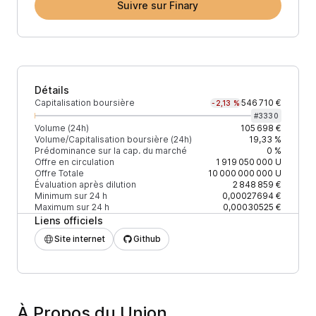
Suivre sur Finary
Détails
Capitalisation boursière
546 710 €
-2,13 %
#
3330
Volume (24h)
105 698 €
Volume/Capitalisation boursière (24h)
19,33 %
Prédominance sur la cap. du marché
0 %
Offre en circulation
1 919 050 000
U
Offre Totale
10 000 000 000
U
Évaluation après dilution
2 848 859 €
Minimum sur 24 h
0,00027694 €
Maximum sur 24 h
0,00030525 €
Liens officiels
Site internet
Github
À Propos du Union