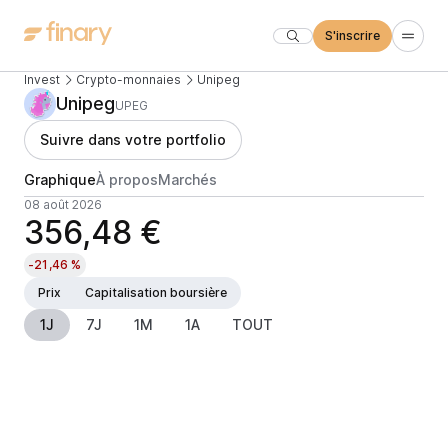
S'inscrire
Invest
Crypto-monnaies
Unipeg
Unipeg
UPEG
Suivre dans votre portfolio
Graphique
À propos
Marchés
08 août 2026
356,48 €
-21,46 %
Prix
Capitalisation boursière
1J
7J
1M
1A
TOUT