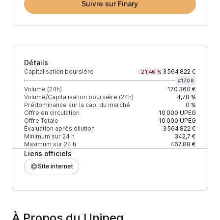
Suivre sur Finary
Détails
Capitalisation boursière
3 564 822 €
-21,46 %
#
1708
Volume (24h)
170 360 €
Volume/Capitalisation boursière (24h)
4,78 %
Prédominance sur la cap. du marché
0 %
Offre en circulation
10 000
UPEG
Offre Totale
10 000
UPEG
Évaluation après dilution
3 564 822 €
Minimum sur 24 h
342,7 €
Maximum sur 24 h
467,88 €
Liens officiels
Site internet
À Propos du Unipeg