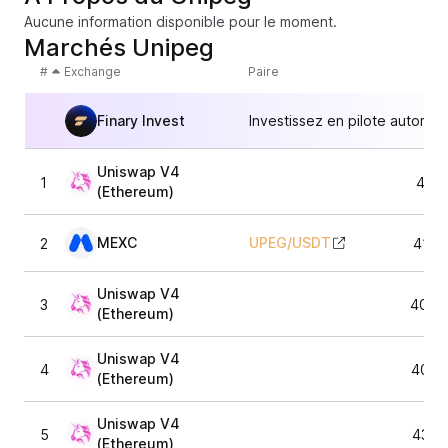
Aucune information disponible pour le moment.
Marchés Unipeg
#
Exchange
Paire
Finary Invest
Investissez en pilote automat
Uniswap V4
1
411,
(Ethereum)
MEXC
UPEG
/
USDT
2
412,
Uniswap V4
3
409,
(Ethereum)
Uniswap V4
4
405,
(Ethereum)
Uniswap V4
5
435,
(Ethereum)