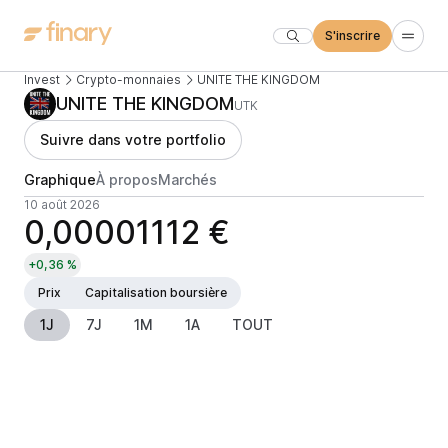
S'inscrire
Invest
Crypto-monnaies
UNITE THE KINGDOM
UNITE THE KINGDOM
UTK
Suivre dans votre portfolio
Graphique
À propos
Marchés
10 août 2026
0,00001112 €
+0,36 %
Prix
Capitalisation boursière
1J
7J
1M
1A
TOUT