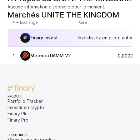
Aucune information disponible pour le moment.
Marchés UNITE THE KINGDOM
#
Exchange
Paire
Finary Invest
Investissez en pilote automat
Meteora DAMM V2
1
0,000012
PRODUIT
Portfolio Tracker
Investir en crypto
Finary Plus
Finary Pro
RESSOURCES
Mises à jour du produit