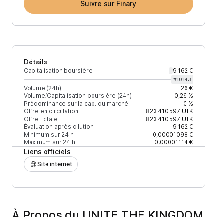
Suivre sur Finary
Détails
Capitalisation boursière
9 162 €
-
#
10143
Volume (24h)
26 €
Volume/Capitalisation boursière (24h)
0,29 %
Prédominance sur la cap. du marché
0 %
Offre en circulation
823 410 597
UTK
Offre Totale
823 410 597
UTK
Évaluation après dilution
9 162 €
Minimum sur 24 h
0,00001098 €
Maximum sur 24 h
0,00001114 €
Liens officiels
Site internet
À Propos du UNITE THE KINGDOM