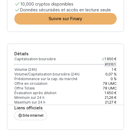
10,000 cryptos disponibles
Données sécurisées et accès en lecture seule
Suivre sur Finary
Détails
Capitalisation boursière
1 650 €
-
#
13101
Volume (24h)
1 €
Volume/Capitalisation boursière (24h)
0,07 %
Prédominance sur la cap. du marché
0 %
Offre en circulation
78
UMC
Offre Totale
78
UMC
Évaluation après dilution
1 650 €
Minimum sur 24 h
21,26 €
Maximum sur 24 h
21,27 €
Liens officiels
Site internet