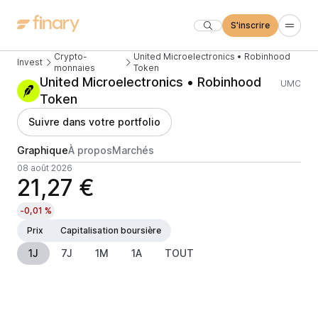
S'inscrire
Crypto-
United Microelectronics • Robinhood
Invest
monnaies
Token
United Microelectronics • Robinhood
UMC
Token
Suivre dans votre portfolio
Graphique
À propos
Marchés
08 août 2026
21,27 €
-0,01 %
Prix
Capitalisation boursière
1J
7J
1M
1A
TOUT