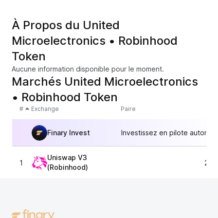
À Propos du United
Microelectronics • Robinhood
Token
Aucune information disponible pour le moment.
Marchés United Microelectronics
• Robinhood Token
#
Exchange
Paire
Finary Invest
Investissez en pilote automat
Uniswap V3
1
24,
(Robinhood)