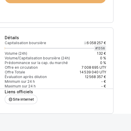
Détails
Capitalisation boursière
6 058 257 €
-
#
1356
Volume (24h)
132 €
Volume/Capitalisation boursière (24h)
0 %
Prédominance sur la cap. du marché
0 %
Offre en circulation
7 008 695
UTY
Offre Totale
14 539 040
UTY
Évaluation après dilution
12 568 357 €
Minimum sur 24 h
- €
Maximum sur 24 h
- €
Liens officiels
Site internet