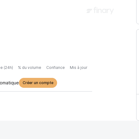
e (24h)
% du volume
Confiance
Mis à jour
tomatique
Créer un compte