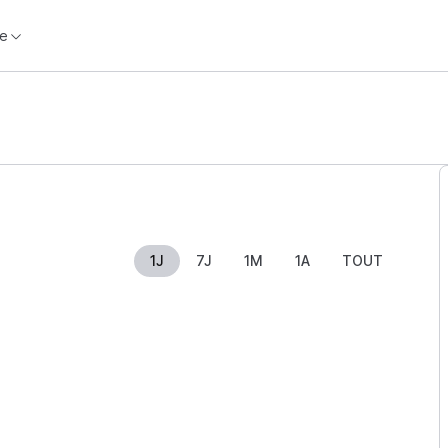
e
1J
7J
1M
1A
TOUT