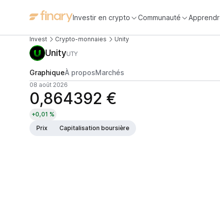
Investir en crypto
Communauté
Apprendr
Invest
Crypto-monnaies
Unity
Unity
UTY
Graphique
À propos
Marchés
08 août 2026
0,864392 €
+0,01 %
Prix
Capitalisation boursière