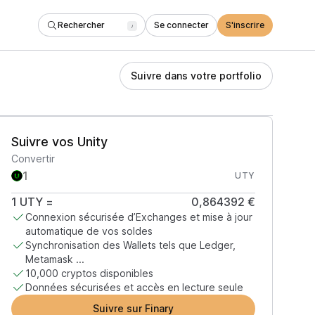
Rechercher
Se connecter
S'inscrire
/
Suivre dans votre portfolio
Suivre vos Unity
Convertir
UTY
1
UTY
=
0,864392 €
Connexion sécurisée d’Exchanges et mise à jour
automatique de vos soldes
Synchronisation des Wallets tels que Ledger,
Metamask ...
10,000 cryptos disponibles
Données sécurisées et accès en lecture seule
Suivre sur Finary