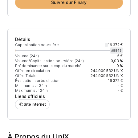
Suivre sur Finary
Détails
Capitalisation boursière
16 372 €
-
#
8849
Volume (24h)
5 €
Volume/Capitalisation boursière (24h)
0,03 %
Prédominance sur la cap. du marché
0 %
Offre en circulation
244 909 532
UNIX
Offre Totale
244 909 532
UNIX
Évaluation après dilution
16 372 €
Minimum sur 24 h
- €
Maximum sur 24 h
- €
Liens officiels
Site internet
À Propos du UniX