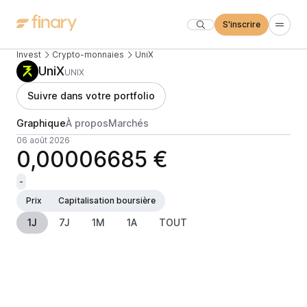
S'inscrire
Invest
Crypto-monnaies
UniX
UniX
UNIX
Suivre dans votre portfolio
Graphique
À propos
Marchés
06 août 2026
0,00006685 €
-
Prix
Capitalisation boursière
1J
7J
1M
1A
TOUT