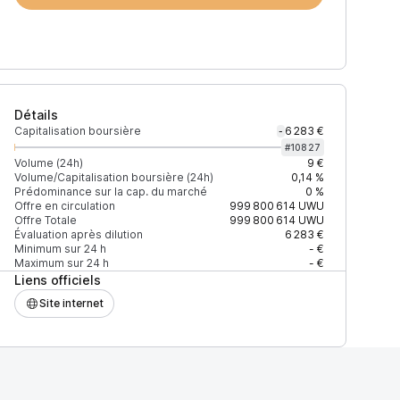
Détails
Capitalisation boursière
6 283 €
-
#
10827
Volume (24h)
9 €
Volume/Capitalisation boursière (24h)
0,14 %
Prédominance sur la cap. du marché
0 %
Offre en circulation
999 800 614
UWU
Offre Totale
999 800 614
UWU
Évaluation après dilution
6 283 €
Minimum sur 24 h
- €
Maximum sur 24 h
- €
Liens officiels
Site internet