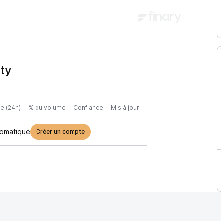
ity
e (24h)
% du volume
Confiance
Mis à jour
tomatique
Créer un compte