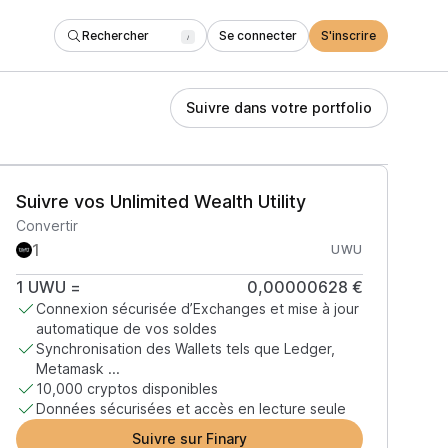
Rechercher
Se connecter
S'inscrire
/
Suivre dans votre portfolio
Suivre vos Unlimited Wealth Utility
Convertir
UWU
1
UWU
=
0,00000628 €
Connexion sécurisée d’Exchanges et mise à jour
automatique de vos soldes
Synchronisation des Wallets tels que Ledger,
Metamask ...
10,000 cryptos disponibles
Données sécurisées et accès en lecture seule
Suivre sur Finary