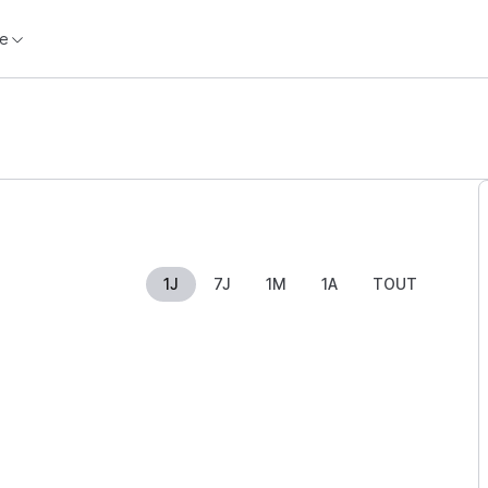
e
1J
7J
1M
1A
TOUT