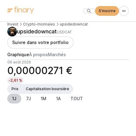
S'inscrire
Invest
Crypto-monnaies
upsidedowncat
upsidedowncat
USDCAT
Suivre dans votre portfolio
Graphique
À propos
Marchés
06 août 2026
0,00000271 €
-2,61 %
Prix
Capitalisation boursière
1J
7J
1M
1A
TOUT