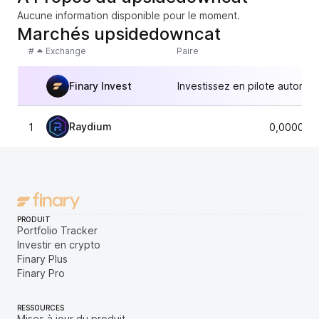
Aucune information disponible pour le moment.
Marchés upsidedowncat
#
Exchange
Paire
Finary Invest
Investissez en pilote automat
Raydium
1
0,000003
PRODUIT
Portfolio Tracker
Investir en crypto
Finary Plus
Finary Pro
RESSOURCES
Mises à jour du produit