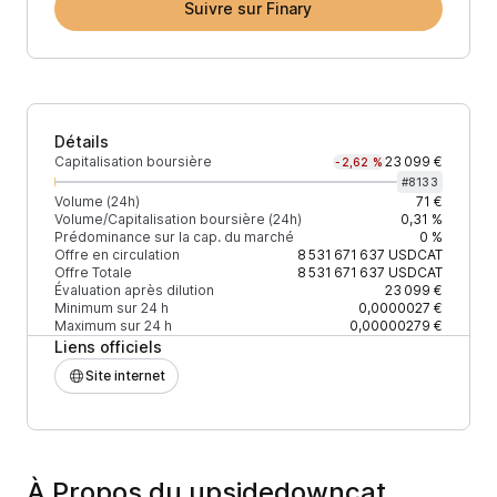
Suivre sur Finary
Détails
Capitalisation boursière
23 099 €
-2,62 %
#
8133
Volume (24h)
71 €
Volume/Capitalisation boursière (24h)
0,31 %
Prédominance sur la cap. du marché
0 %
Offre en circulation
8 531 671 637
USDCAT
Offre Totale
8 531 671 637
USDCAT
Évaluation après dilution
23 099 €
Minimum sur 24 h
0,0000027 €
Maximum sur 24 h
0,00000279 €
Liens officiels
Site internet
À Propos du upsidedowncat