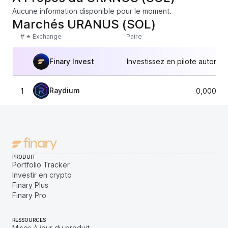
Aucune information disponible pour le moment.
Marchés URANUS (SOL)
#
Exchange
Paire
Finary Invest
Investissez en pilote automat
Raydium
1
0,00000
PRODUIT
Portfolio Tracker
Investir en crypto
Finary Plus
Finary Pro
RESSOURCES
Mises à jour du produit