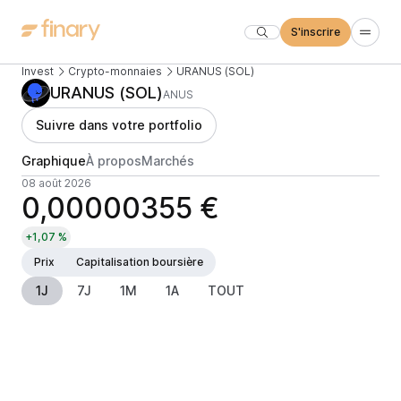
S'inscrire
Invest
Crypto-monnaies
URANUS (SOL)
URANUS (SOL)
ANUS
Suivre dans votre portfolio
Graphique
À propos
Marchés
08 août 2026
0,00000355 €
+1,07 %
Prix
Capitalisation boursière
1J
7J
1M
1A
TOUT