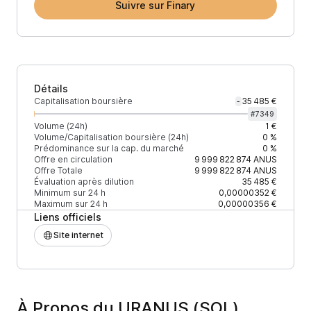
Suivre sur Finary
Détails
Capitalisation boursière
35 485 €
-
#
7349
Volume (24h)
1 €
Volume/Capitalisation boursière (24h)
0 %
Prédominance sur la cap. du marché
0 %
Offre en circulation
9 999 822 874
ANUS
Offre Totale
9 999 822 874
ANUS
Évaluation après dilution
35 485 €
Minimum sur 24 h
0,00000352 €
Maximum sur 24 h
0,00000356 €
Liens officiels
Site internet
À Propos du URANUS (SOL)