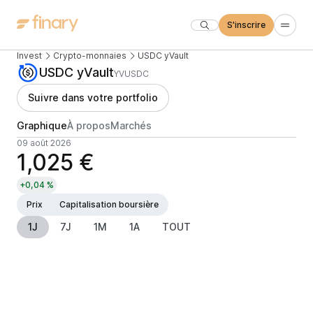
S'inscrire
Invest
Crypto-monnaies
USDC yVault
USDC yVault
YVUSDC
Suivre dans votre portfolio
Graphique
À propos
Marchés
09 août 2026
1,025 €
+0,04 %
Prix
Capitalisation boursière
1J
7J
1M
1A
TOUT