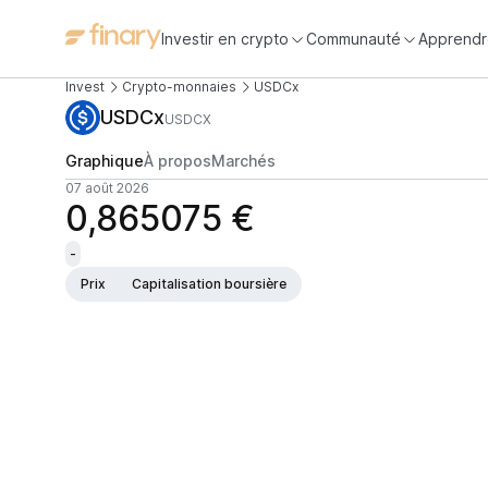
Investir en crypto
Communauté
Apprendr
Invest
Crypto-monnaies
USDCx
USDCx
USDCX
Graphique
À propos
Marchés
07 août 2026
0,865075 €
-
Prix
Capitalisation boursière