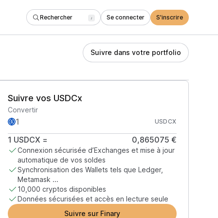
Rechercher
Se connecter
S'inscrire
/
Suivre dans votre portfolio
Suivre vos USDCx
Convertir
USDCX
1
USDCX
=
0,865075 €
Connexion sécurisée d’Exchanges et mise à jour
automatique de vos soldes
Synchronisation des Wallets tels que Ledger,
Metamask ...
10,000 cryptos disponibles
Données sécurisées et accès en lecture seule
Suivre sur Finary