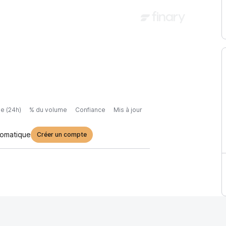
e (24h)
% du volume
Confiance
Mis à jour
tomatique
Créer un compte