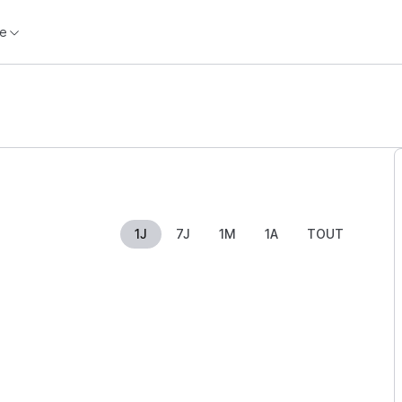
e
1J
7J
1M
1A
TOUT