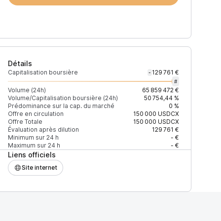
Détails
Capitalisation boursière
129 761 €
-
#
Volume (24h)
65 859 472 €
Volume/Capitalisation boursière (24h)
50 754,44 %
Prédominance sur la cap. du marché
0 %
Offre en circulation
150 000
USDCX
Offre Totale
150 000
USDCX
Évaluation après dilution
129 761 €
Minimum sur 24 h
- €
Maximum sur 24 h
- €
Liens officiels
Site internet