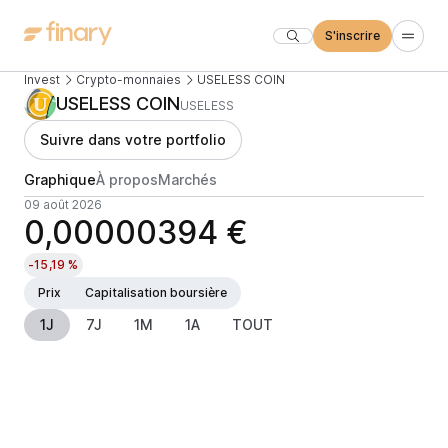
S'inscrire
Invest
Crypto-monnaies
USELESS COIN
USELESS COIN
USELESS
Suivre dans votre portfolio
Graphique
À propos
Marchés
09 août 2026
0,00000394 €
-15,19 %
Prix
Capitalisation boursière
1J
7J
1M
1A
TOUT