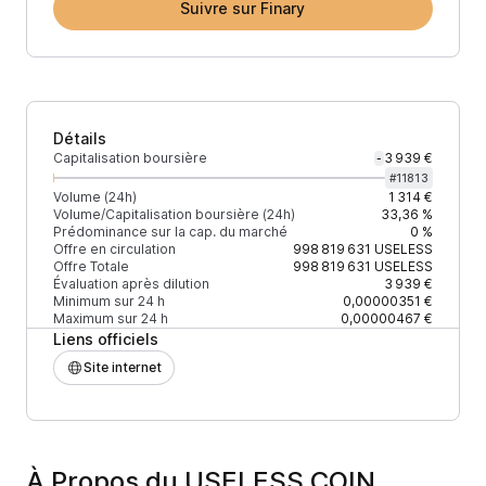
Suivre sur Finary
Détails
Capitalisation boursière
3 939 €
-
#
11813
Volume (24h)
1 314 €
Volume/Capitalisation boursière (24h)
33,36 %
Prédominance sur la cap. du marché
0 %
Offre en circulation
998 819 631
USELESS
Offre Totale
998 819 631
USELESS
Évaluation après dilution
3 939 €
Minimum sur 24 h
0,00000351 €
Maximum sur 24 h
0,00000467 €
Liens officiels
Site internet
À Propos du USELESS COIN