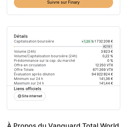
Suivre sur Finary
Détails
Capitalisation boursière
1 732 208 €
+1,20 %
#
2191
Volume (24h)
3 823 €
Volume/Capitalisation boursière (24h)
0,22 %
Prédominance sur la cap. du marché
0 %
Offre en circulation
12 250
VTX
Offre Totale
671 269
VTX
Évaluation après dilution
94 922 824 €
Minimum sur 24 h
141,36 €
Maximum sur 24 h
141,44 €
Liens officiels
Site internet
À Propos du Vanguard Total World