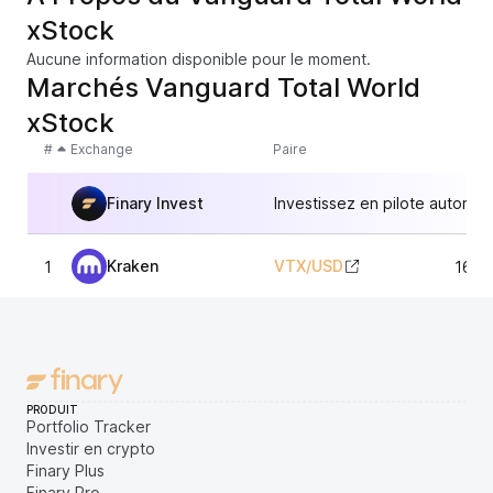
xStock
Aucune information disponible pour le moment.
Marchés Vanguard Total World
xStock
#
Exchange
Paire
Finary Invest
Investissez en pilote automat
Kraken
VTX
/
USD
1
162,
PRODUIT
Portfolio Tracker
Investir en crypto
Finary Plus
Finary Pro