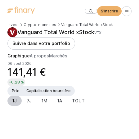
S'inscrire
Invest
Crypto-monnaies
Vanguard Total World xStock
Vanguard Total World xStock
VTX
Suivre dans votre portfolio
Graphique
À propos
Marchés
06 août 2026
141,41 €
+0,28 %
Prix
Capitalisation boursière
1J
7J
1M
1A
TOUT