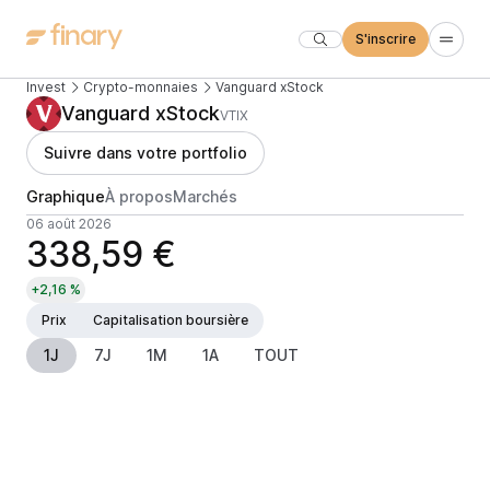
S'inscrire
Invest
Crypto-monnaies
Vanguard xStock
Vanguard xStock
VTIX
Suivre dans votre portfolio
Graphique
À propos
Marchés
06 août 2026
338,59 €
+2,16 %
Prix
Capitalisation boursière
1J
7J
1M
1A
TOUT