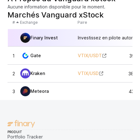
Aucune information disponible pour le moment.
Marchés Vanguard xStock
#
Exchange
Paire
Finary Invest
Investissez en pilote automat
Gate
VTIX
/
USDT
1
391,
Kraken
VTIX
/
USD
2
388,
Meteora
3
435,
PRODUIT
Portfolio Tracker