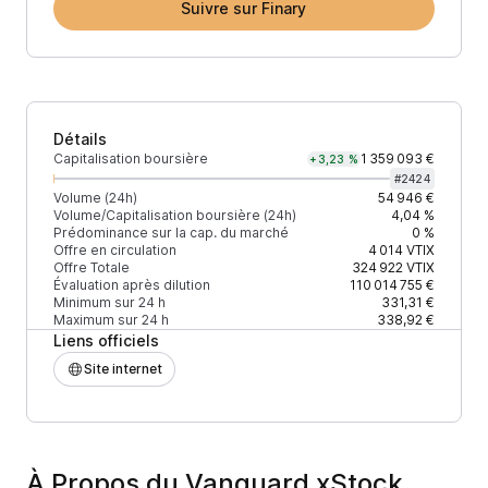
Suivre sur Finary
Détails
Capitalisation boursière
1 359 093 €
+3,23 %
#
2424
Volume (24h)
54 946 €
Volume/Capitalisation boursière (24h)
4,04 %
Prédominance sur la cap. du marché
0 %
Offre en circulation
4 014
VTIX
Offre Totale
324 922
VTIX
Évaluation après dilution
110 014 755 €
Minimum sur 24 h
331,31 €
Maximum sur 24 h
338,92 €
Liens officiels
Site internet
À Propos du Vanguard xStock