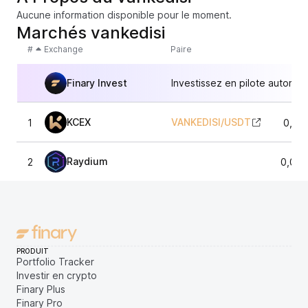
Aucune information disponible pour le moment.
Marchés vankedisi
#
Exchange
Paire
Finary Invest
Investissez en pilote automat
KCEX
VANKEDISI
/
USDT
1
0,01
Raydium
2
0,011
PRODUIT
Portfolio Tracker
Investir en crypto
Finary Plus
Finary Pro