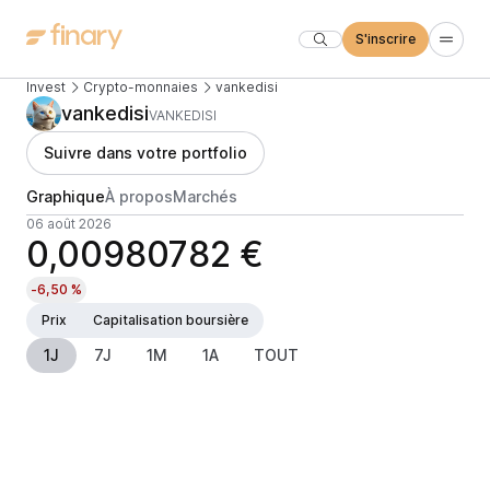
S'inscrire
Invest
Crypto-monnaies
vankedisi
vankedisi
VANKEDISI
Suivre dans votre portfolio
Graphique
À propos
Marchés
06 août 2026
0,00980782 €
-6,50 %
Prix
Capitalisation boursière
1J
7J
1M
1A
TOUT