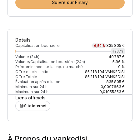
Suivre sur Finary
Détails
Capitalisation boursière
835 805 €
-6,50 %
#
2879
Volume (24h)
49 787 €
Volume/Capitalisation boursière (24h)
5,96 %
Prédominance sur la cap. du marché
0 %
Offre en circulation
85 218 194
VANKEDISI
Offre Totale
85 218 194
VANKEDISI
Évaluation après dilution
835 805 €
Minimum sur 24 h
0,0097663 €
Maximum sur 24 h
0,01055353 €
Liens officiels
Site internet
À Propos du vankedisi