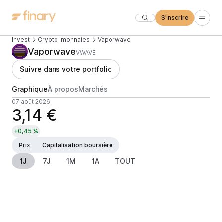
S'inscrire
Invest
Crypto-monnaies
Vaporwave
Vaporwave
VWAVE
Suivre dans votre portfolio
Graphique
À propos
Marchés
07 août 2026
3,14 €
+0,45 %
Prix
Capitalisation boursière
1J
7J
1M
1A
TOUT