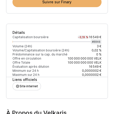
Suivre sur Finary
Détails
Capitalisation boursière
16 549 €
-0,19 %
#
8846
Volume (24h)
3 €
Volume/Capitalisation boursière (24h)
0,02 %
Prédominance sur la cap. du marché
0 %
Offre en circulation
100 000 000 000
VELK
Offre Totale
100 000 000 000
VELK
Évaluation après dilution
16 549 €
Minimum sur 24 h
0,0000002 €
Maximum sur 24 h
0,0000002 €
Liens officiels
Site internet
À Propos du Velkaris