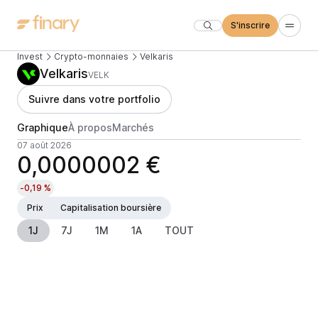
S'inscrire
Invest
Crypto-monnaies
Velkaris
Velkaris
VELK
Suivre dans votre portfolio
Graphique
À propos
Marchés
07 août 2026
0,0000002 €
-0,19 %
Prix
Capitalisation boursière
1J
7J
1M
1A
TOUT