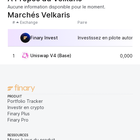
Aucune information disponible pour le moment.
Marchés Velkaris
#
Exchange
Paire
Finary Invest
Investissez en pilote automat
Uniswap V4 (Base)
1
0,000000
PRODUIT
Portfolio Tracker
Investir en crypto
Finary Plus
Finary Pro
RESSOURCES
Mises à jour du produit