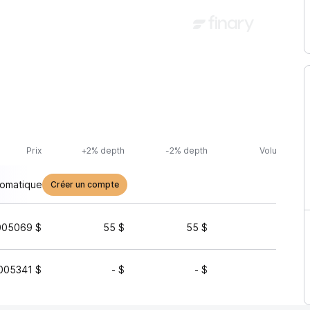
Prix
+2% depth
-2% depth
Volume (24h
tomatique
Créer un compte
005069 $
55 $
55 $
321 
005341 $
- $
- $
211 