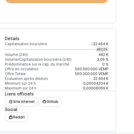
Détails
Capitalisation boursière
22 464 €
-
#
8209
Volume (24h)
462 €
Volume/Capitalisation boursière (24h)
2,05 %
Prédominance sur la cap. du marché
0 %
)
% du volume
Confiance
Mis à jour
Offre en circulation
500 000 000
VEMP
Offre Totale
500 000 000
VEMP
Évaluation après dilution
22 464 €
Minimum sur 24 h
0,00004204 €
Maximum sur 24 h
0,00006069 €
Liens officiels
$
60,30 %
Récemment
ÉLEVÉE
Site internet
Github
Social
$
39,70 %
Récemment
Reddit
ÉLEVÉE