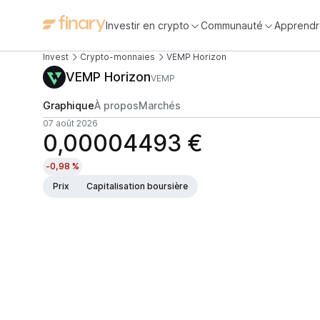
Investir en crypto
Communauté
Apprendr
Invest
Crypto-monnaies
VEMP Horizon
VEMP Horizon
VEMP
Graphique
À propos
Marchés
07 août 2026
0,00004493 €
-0,98 %
Prix
Capitalisation boursière