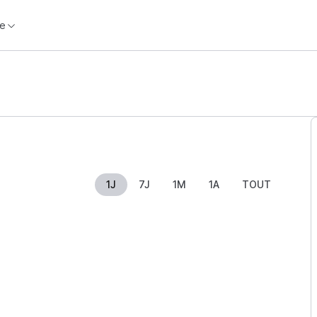
e
1J
7J
1M
1A
TOUT