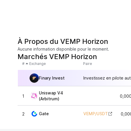
À Propos du VEMP Horizon
Aucune information disponible pour le moment.
Marchés VEMP Horizon
#
Exchange
Paire
Finary Invest
Investissez en pilote au
Uniswap V4
1
0,00
(Arbitrum)
Gate
VEMP
/
USDT
2
0,00