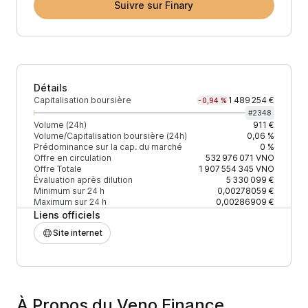
Suivre sur Finary
Détails
Capitalisation boursière
1 489 254 €
-0,94 %
#
2348
Volume (24h)
911 €
Volume/Capitalisation boursière (24h)
0,06 %
Prédominance sur la cap. du marché
0 %
Offre en circulation
532 976 071
VNO
Offre Totale
1 907 554 345
VNO
Évaluation après dilution
5 330 099 €
Minimum sur 24 h
0,00278059 €
Maximum sur 24 h
0,00286909 €
Liens officiels
Site internet
À Propos du Veno Finance