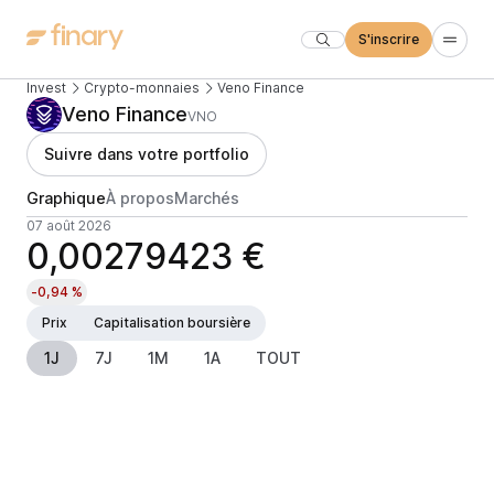
S'inscrire
Invest
Crypto-monnaies
Veno Finance
Veno Finance
VNO
Suivre dans votre portfolio
Graphique
À propos
Marchés
07 août 2026
0,00279423 €
-0,94 %
Prix
Capitalisation boursière
1J
7J
1M
1A
TOUT