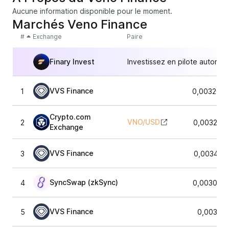
Aucune information disponible pour le moment.
Marchés Veno Finance
#
Exchange
Paire
Finary Invest
Investissez en pilote automat
VVS Finance
1
0,0032097
Crypto.com
VNO
/
USD
2
0,003242
Exchange
VVS Finance
3
0,003462
SyncSwap (zkSync)
4
0,003017
VVS Finance
5
0,00322