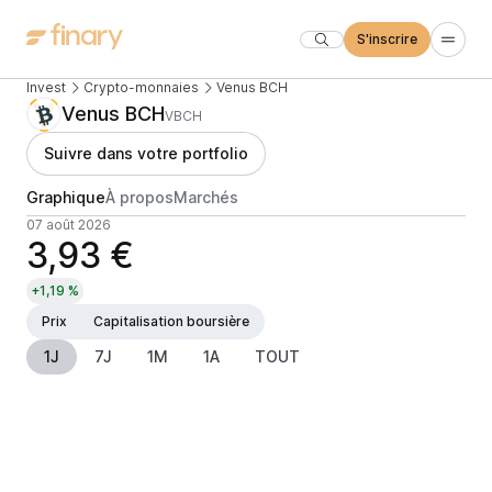
S'inscrire
Invest
Crypto-monnaies
Venus BCH
Venus BCH
VBCH
Suivre dans votre portfolio
Graphique
À propos
Marchés
07 août 2026
3,93 €
+1,19 %
Prix
Capitalisation boursière
1J
7J
1M
1A
TOUT