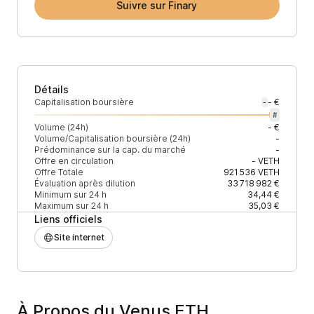
Suivre sur Finary
Détails
Capitalisation boursière
- €
-
#
Volume (24h)
- €
Volume/Capitalisation boursière (24h)
-
Prédominance sur la cap. du marché
-
Offre en circulation
-
VETH
Offre Totale
921 536
VETH
Évaluation après dilution
33 718 982 €
Minimum sur 24 h
34,44 €
Maximum sur 24 h
35,03 €
Liens officiels
Site internet
À Propos du Venus ETH