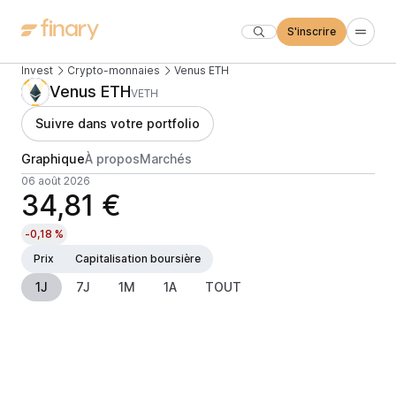
S'inscrire
Invest
Crypto-monnaies
Venus ETH
Venus ETH
VETH
Suivre dans votre portfolio
Graphique
À propos
Marchés
06 août 2026
34,81 €
-0,18 %
Prix
Capitalisation boursière
1J
7J
1M
1A
TOUT