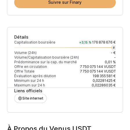
Suivre sur Finary
Détails
Capitalisation boursière
176 878 676 €
+3,15 %
#
Volume (24h)
- €
Volume/Capitalisation boursière (24h)
-
Prédominance sur la cap. du marché
0,01 %
Offre en circulation
7 750 075 144
VUSDT
Offre Totale
7 750 075 144
VUSDT
Évaluation après dilution
198 355 581 €
Minimum sur 24 h
0,02281425 €
Maximum sur 24 h
0,02286035 €
Liens officiels
Site internet
À Propos du Venus USDT