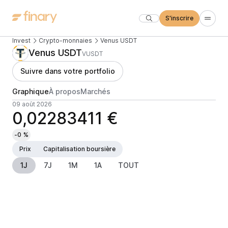
S'inscrire
Invest
Crypto-monnaies
Venus USDT
Venus USDT
VUSDT
Suivre dans votre portfolio
Graphique
À propos
Marchés
09 août 2026
0,02283411 €
-0 %
Prix
Capitalisation boursière
1J
7J
1M
1A
TOUT