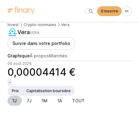
S'inscrire
Invest
Crypto-monnaies
Vera
Vera
VERA
Suivre dans votre portfolio
Graphique
À propos
Marchés
06 août 2026
0,00004414 €
-
Prix
Capitalisation boursière
1J
7J
1M
1A
TOUT