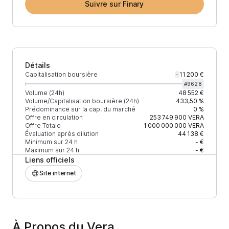
Suivre sur Finary
Détails
Capitalisation boursière
11 200 €
-
#
9628
Volume (24h)
48 552 €
Volume/Capitalisation boursière (24h)
433,50 %
Prédominance sur la cap. du marché
0 %
Offre en circulation
253 749 900
VERA
Offre Totale
1 000 000 000
VERA
Évaluation après dilution
44 138 €
Minimum sur 24 h
- €
Maximum sur 24 h
- €
Liens officiels
Site internet
À Propos du Vera