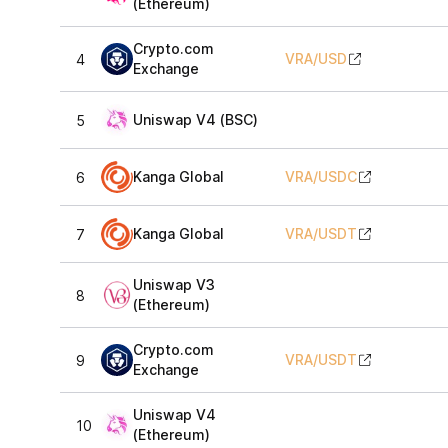
(Ethereum)
Crypto.com
VRA
/
USD
4
Exchange
Uniswap V4 (BSC)
5
Kanga Global
VRA
/
USDC
6
Kanga Global
VRA
/
USDT
7
Uniswap V3
8
(Ethereum)
Crypto.com
VRA
/
USDT
9
Exchange
Uniswap V4
10
(Ethereum)