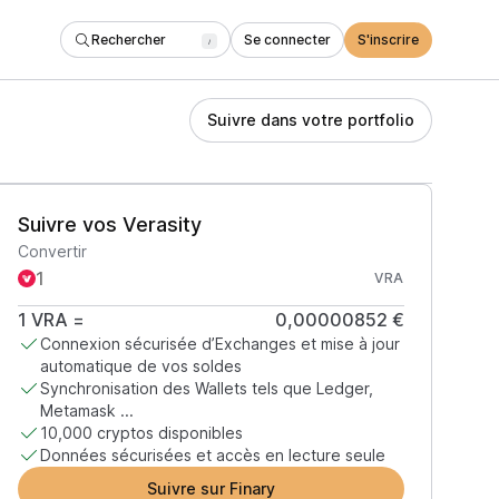
Rechercher
Se connecter
S'inscrire
/
Suivre dans votre portfolio
Suivre vos Verasity
Convertir
VRA
1
VRA
=
0,00000852 €
Connexion sécurisée d’Exchanges et mise à jour
automatique de vos soldes
Synchronisation des Wallets tels que Ledger,
Metamask ...
10,000 cryptos disponibles
Données sécurisées et accès en lecture seule
Suivre sur Finary