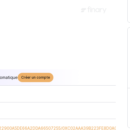
tomatique
Créer un compte
22900A5DE66A2DDA66507255
/
0XC02AAA39B223FE8D0A0E5C4