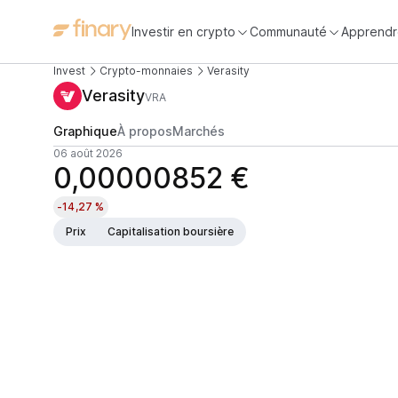
Investir en crypto
Communauté
Apprendr
Invest
Crypto-monnaies
Verasity
Verasity
VRA
Graphique
À propos
Marchés
06 août 2026
0,00000852 €
-14,27 %
Prix
Capitalisation boursière