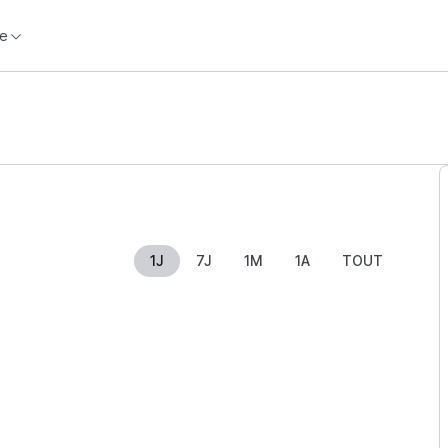
e
1J
7J
1M
1A
TOUT