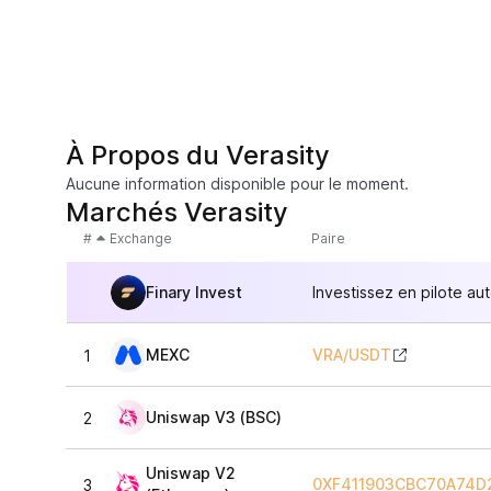
À Propos du Verasity
Aucune information disponible pour le moment.
Marchés Verasity
#
Exchange
Paire
Finary Invest
Investissez en pilote au
MEXC
VRA
/
USDT
1
Uniswap V3 (BSC)
2
Uniswap V2
0XF411903CBC70A74D
3