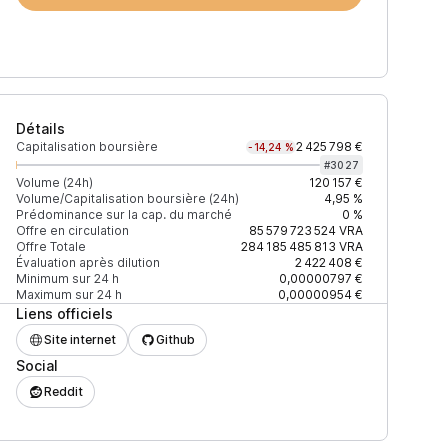
Détails
Capitalisation boursière
2 425 798 €
-14,24 %
#
3027
Volume (24h)
120 157 €
Volume/Capitalisation boursière (24h)
4,95 %
Prédominance sur la cap. du marché
0 %
Prix
+2% depth
Offre en circulation
85 579 723 524
VRA
Offre Totale
284 185 485 813
VRA
Évaluation après dilution
2 422 408 €
Minimum sur 24 h
0,00000797 €
Maximum sur 24 h
0,00000954 €
Liens officiels
0,00000987 $
462 $
Site internet
Github
Social
0,00000985 $
66 $
Reddit
F27EAD9083C756CC2
0,00000985 $
830 $