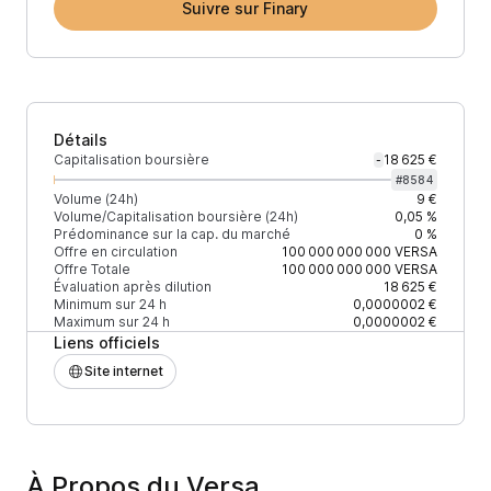
Suivre sur Finary
Détails
Capitalisation boursière
18 625 €
-
#
8584
Volume (24h)
9 €
Volume/Capitalisation boursière (24h)
0,05 %
Prédominance sur la cap. du marché
0 %
Offre en circulation
100 000 000 000
VERSA
Offre Totale
100 000 000 000
VERSA
Évaluation après dilution
18 625 €
Minimum sur 24 h
0,0000002 €
Maximum sur 24 h
0,0000002 €
Liens officiels
Site internet
À Propos du Versa