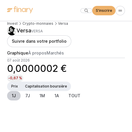
S'inscrire
Invest
Crypto-monnaies
Versa
Versa
VERSA
Suivre dans votre portfolio
Graphique
À propos
Marchés
07 août 2026
0,0000002 €
-0,67 %
Prix
Capitalisation boursière
1J
7J
1M
1A
TOUT