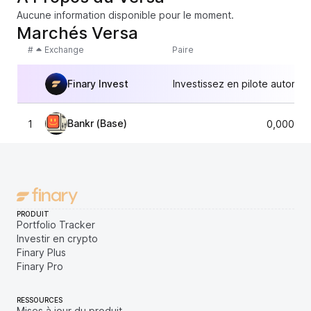
Aucune information disponible pour le moment.
Marchés Versa
#
Exchange
Paire
Finary Invest
Investissez en pilote automat
Bankr (Base)
1
0,000000
PRODUIT
Portfolio Tracker
Investir en crypto
Finary Plus
Finary Pro
RESSOURCES
Mises à jour du produit