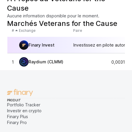
Cause
Aucune information disponible pour le moment.
Marchés Veterans for the Cause
#
Exchange
Paire
Finary Invest
Investissez en pilote automat
Raydium (CLMM)
1
0,003158
PRODUIT
Portfolio Tracker
Investir en crypto
Finary Plus
Finary Pro