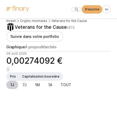
S'inscrire
Invest
Crypto-monnaies
Veterans for the Cause
Veterans for the Cause
VETS
Suivre dans votre portfolio
Graphique
À propos
Marchés
06 août 2026
0,00274092 €
-
Prix
Capitalisation boursière
1J
7J
1M
1A
TOUT