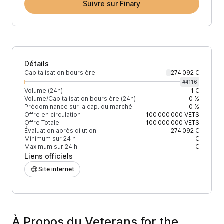
Suivre sur Finary
Détails
Capitalisation boursière
274 092 €
-
#
4116
Volume (24h)
1 €
Volume/Capitalisation boursière (24h)
0 %
Prédominance sur la cap. du marché
0 %
Offre en circulation
100 000 000
VETS
Offre Totale
100 000 000
VETS
Évaluation après dilution
274 092 €
Minimum sur 24 h
- €
Maximum sur 24 h
- €
Liens officiels
Site internet
À Propos du Veterans for the