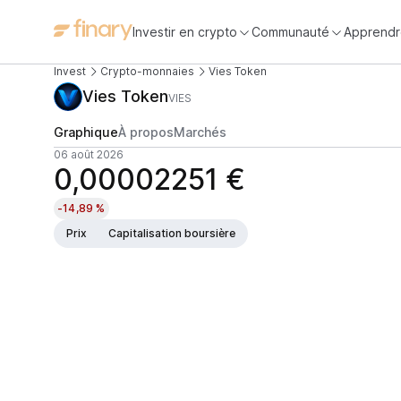
Investir en crypto
Communauté
Apprendr
Invest
Crypto-monnaies
Vies Token
Vies Token
VIES
Graphique
À propos
Marchés
06 août 2026
0,00002251 €
-14,89 %
Prix
Capitalisation boursière