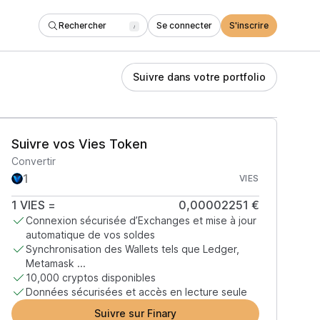
Rechercher
Se connecter
S'inscrire
/
Suivre dans votre portfolio
Suivre vos Vies Token
Convertir
VIES
1
VIES
=
0,00002251 €
Connexion sécurisée d’Exchanges et mise à jour
automatique de vos soldes
Synchronisation des Wallets tels que Ledger,
Metamask ...
10,000 cryptos disponibles
Données sécurisées et accès en lecture seule
Suivre sur Finary