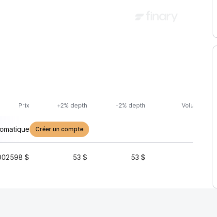
Prix
+2% depth
-2% depth
Volume (24h
tomatique
Créer un compte
002598 $
53 $
53 $
106 