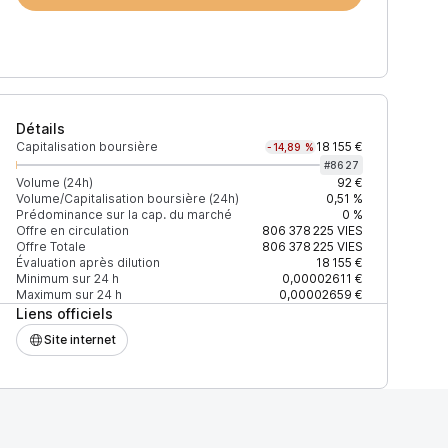
Détails
Capitalisation boursière
18 155 €
-14,89 %
#
8627
Volume (24h)
92 €
Volume/Capitalisation boursière (24h)
0,51 %
Prédominance sur la cap. du marché
0 %
)
% du volume
Confiance
Mis à jour
Offre en circulation
806 378 225
VIES
Offre Totale
806 378 225
VIES
Évaluation après dilution
18 155 €
Minimum sur 24 h
0,00002611 €
Maximum sur 24 h
0,00002659 €
Liens officiels
$
100 %
Récemment
ÉLEVÉE
Site internet