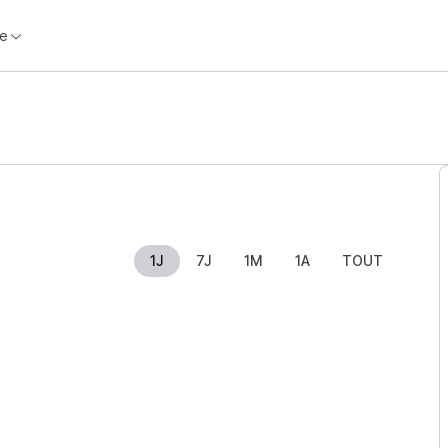
e
1J
7J
1M
1A
TOUT