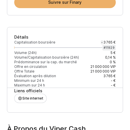
Suivre sur Finary
Détails
Capitalisation boursière
3 765 €
-
#
11929
Volume (24h)
5 €
Volume/Capitalisation boursière (24h)
0,14 %
Prédominance sur la cap. du marché
0 %
Offre en circulation
21 000 000
VIP
Offre Totale
21 000 000
VIP
Évaluation après dilution
3 765 €
Minimum sur 24 h
- €
Maximum sur 24 h
- €
Liens officiels
Site internet
À Propos du Viper Cash