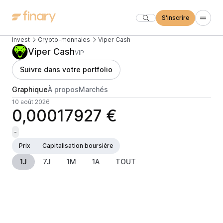
S'inscrire
Invest
Crypto-monnaies
Viper Cash
Viper Cash
VIP
Suivre dans votre portfolio
Graphique
À propos
Marchés
10 août 2026
0,00017927 €
-
Prix
Capitalisation boursière
1J
7J
1M
1A
TOUT