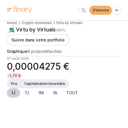
S'inscrire
Invest
Crypto-monnaies
Virtu by Virtuals
Virtu by Virtuals
VIRTU
Suivre dans votre portfolio
Graphique
À propos
Marchés
07 août 2026
0,00004275 €
-1,70 %
Prix
Capitalisation boursière
1J
7J
1M
1A
TOUT