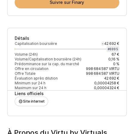
Suivre sur Finary
Détails
Capitalisation boursière
42 692 €
-
#
6995
Volume (24h)
67 €
Volume/Capitalisation boursière (24h)
0,16 %
Prédominance sur la cap. du marché
0 %
Offre en circulation
998 684 587
VIRTU
Offre Totale
998 684 587
VIRTU
Évaluation après dilution
42 692 €
Minimum sur 24 h
0,00004258 €
Maximum sur 24 h
0,00004324 €
Liens officiels
Site internet
À Propos du Virtu by Virtuals