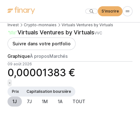
S'inscrire
Invest
Crypto-monnaies
Virtuals Ventures by Virtuals
Virtuals Ventures by Virtuals
VVC
Suivre dans votre portfolio
Graphique
À propos
Marchés
09 août 2026
0,00001383 €
-
Prix
Capitalisation boursière
1J
7J
1M
1A
TOUT