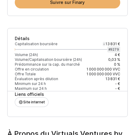
Suivre sur Finary
Détails
Capitalisation boursière
13 831 €
-
#
9279
Volume (24h)
4 €
Volume/Capitalisation boursière (24h)
0,03 %
Prédominance sur la cap. du marché
0 %
Offre en circulation
1 000 000 000
VVC
Offre Totale
1 000 000 000
VVC
Évaluation après dilution
13 831 €
Minimum sur 24 h
- €
Maximum sur 24 h
- €
Liens officiels
Site internet
À Propos du Virtuals Ventures by