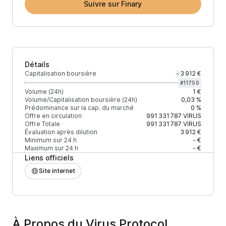
Suivre sur Finary
Détails
Capitalisation boursière
3 912 €
-
#
11750
Volume (24h)
1 €
Volume/Capitalisation boursière (24h)
0,03 %
Prédominance sur la cap. du marché
0 %
Offre en circulation
991 331 787
VIRUS
Offre Totale
991 331 787
VIRUS
Évaluation après dilution
3 912 €
Minimum sur 24 h
- €
Maximum sur 24 h
- €
Liens officiels
Site internet
À Propos du Virus Protocol