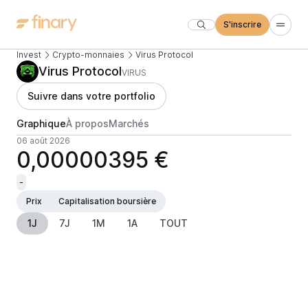
S'inscrire
Invest
Crypto-monnaies
Virus Protocol
Virus Protocol
VIRUS
Suivre dans votre portfolio
Graphique
À propos
Marchés
06 août 2026
0,00000395 €
-
Prix
Capitalisation boursière
1J
7J
1M
1A
TOUT