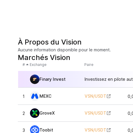
À Propos du Vision
Aucune information disponible pour le moment.
Marchés Vision
#
Exchange
Paire
Finary Invest
Investissez en pilote au
MEXC
VSN
/
USDT
1
0,
GroveX
VSN
/
USDT
2
0,
Toobit
VSN
/
USDT
3
0,