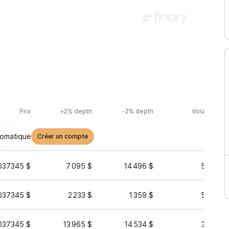
Prix
+2% depth
-2% depth
Volume (24h
tomatique
Créer un compte
037345 $
7 095 $
14 496 $
55 463 
037345 $
2 233 $
1 359 $
52 780 
037345 $
13 965 $
14 534 $
34 720 