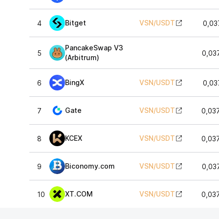
Bitget
VSN
/
USDT
4
0,03
PancakeSwap V3
5
0,03
(Arbitrum)
BingX
VSN
/
USDT
6
0,03
Gate
VSN
/
USDT
7
0,03
KCEX
VSN
/
USDT
8
0,03
Biconomy.com
VSN
/
USDT
9
0,03
XT.COM
VSN
/
USDT
10
0,03