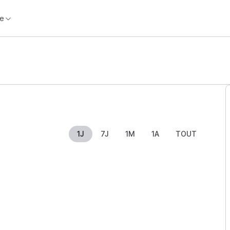
e
1J
7J
1M
1A
TOUT