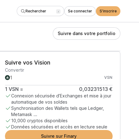
Rechercher
Se connecter
S'inscrire
/
Suivre dans votre portfolio
Suivre vos Vision
Convertir
VSN
1
VSN
=
0,03231513 €
Connexion sécurisée d’Exchanges et mise à jour
automatique de vos soldes
Synchronisation des Wallets tels que Ledger,
Metamask ...
10,000 cryptos disponibles
Données sécurisées et accès en lecture seule
Suivre sur Finary