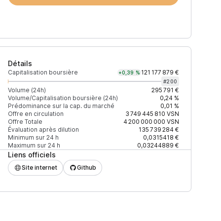
Détails
Capitalisation boursière
121 177 879 €
+0,39 %
#
200
Volume (24h)
295 791 €
Volume/Capitalisation boursière (24h)
0,24 %
Prédominance sur la cap. du marché
0,01 %
)
% du volume
Confiance
Mis à jour
Offre en circulation
3 749 445 810
VSN
Offre Totale
4 200 000 000
VSN
Évaluation après dilution
135 739 284 €
Minimum sur 24 h
0,0315418 €
Maximum sur 24 h
0,03244889 €
Liens officiels
$
16,22 %
Récemment
ÉLEVÉE
Site internet
Github
$
15,44 %
Récemment
ÉLEVÉE
$
10,15 %
Récemment
ÉLEVÉE