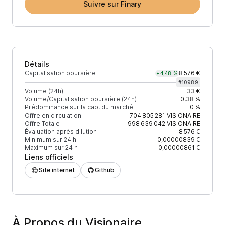
Suivre sur Finary
Détails
Capitalisation boursière
8 576 €
+4,48 %
#
10989
Volume (24h)
33 €
Volume/Capitalisation boursière (24h)
0,38 %
Prédominance sur la cap. du marché
0 %
Offre en circulation
704 805 281
VISIONAIRE
Offre Totale
998 639 042
VISIONAIRE
Évaluation après dilution
8 576 €
Minimum sur 24 h
0,00000839 €
Maximum sur 24 h
0,00000861 €
Liens officiels
Site internet
Github
À Propos du Visionaire