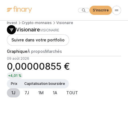
S'inscrire
Invest
Crypto-monnaies
Visionaire
Visionaire
VISIONAIRE
Suivre dans votre portfolio
Graphique
À propos
Marchés
09 août 2026
0,00000855 €
+4,01 %
Prix
Capitalisation boursière
1J
7J
1M
1A
TOUT