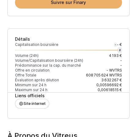
Suivre sur Finary
Détails
Capitalisation boursière
- €
-
#
Volume (24h)
4 193 €
Volume/Capitalisation boursière (24h)
-
Prédominance sur la cap. du marché
-
Offre en circulation
-
WVTRS
Offre Totale
608 705 624
WVTRS
Évaluation après dilution
3 632 267 €
Minimum sur 24 h
0,00596692 €
Maximum sur 24 h
0,00618515 €
Liens officiels
Site internet
À Propos du Vitreus