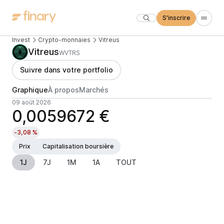
S'inscrire
Invest
Crypto-monnaies
Vitreus
Vitreus
WVTRS
Suivre dans votre portfolio
Graphique
À propos
Marchés
09 août 2026
0,0059672 €
-3,08 %
Prix
Capitalisation boursière
1J
7J
1M
1A
TOUT