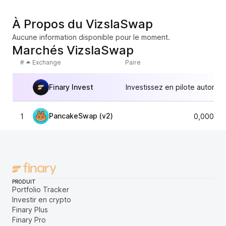
À Propos du VizslaSwap
Aucune information disponible pour le moment.
Marchés VizslaSwap
#
Exchange
Paire
Finary Invest
Investissez en pilote automat
PancakeSwap (v2)
1
0,000054
PRODUIT
Portfolio Tracker
Investir en crypto
Finary Plus
Finary Pro