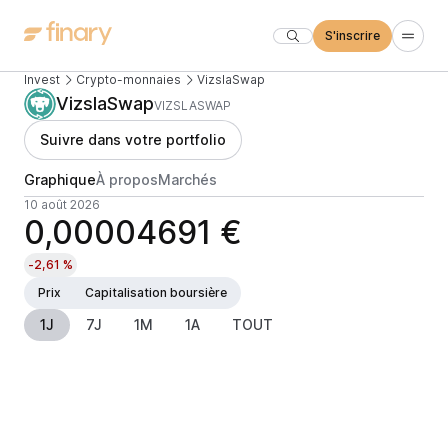
S'inscrire
Invest
Crypto-monnaies
VizslaSwap
VizslaSwap
VIZSLASWAP
Suivre dans votre portfolio
Graphique
À propos
Marchés
10 août 2026
0,00004691 €
-2,61 %
Prix
Capitalisation boursière
1J
7J
1M
1A
TOUT