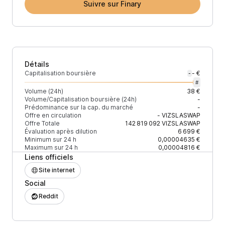
Suivre sur Finary
Détails
Capitalisation boursière
- €
-
#
Volume (24h)
38 €
Volume/Capitalisation boursière (24h)
-
Prédominance sur la cap. du marché
-
Offre en circulation
-
VIZSLASWAP
Offre Totale
142 819 092
VIZSLASWAP
Évaluation après dilution
6 699 €
Minimum sur 24 h
0,00004635 €
Maximum sur 24 h
0,00004816 €
Liens officiels
Site internet
Social
Reddit