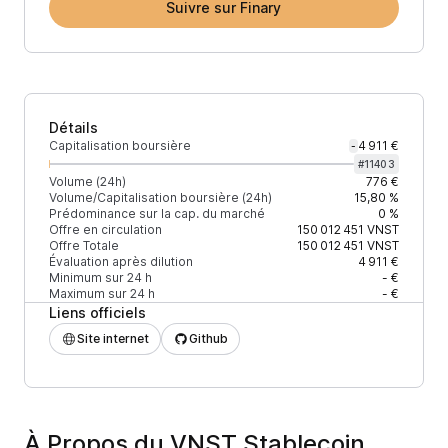
Suivre sur Finary
Détails
Capitalisation boursière
4 911 €
-
#
11403
Volume (24h)
776 €
Volume/Capitalisation boursière (24h)
15,80 %
Prédominance sur la cap. du marché
0 %
Offre en circulation
150 012 451
VNST
Offre Totale
150 012 451
VNST
Évaluation après dilution
4 911 €
Minimum sur 24 h
- €
Maximum sur 24 h
- €
Liens officiels
Site internet
Github
À Propos du VNST Stablecoin