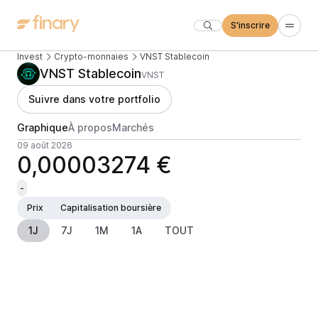
S'inscrire
Invest
Crypto-monnaies
VNST Stablecoin
VNST Stablecoin
VNST
Suivre dans votre portfolio
Graphique
À propos
Marchés
09 août 2026
0,00003274 €
-
Prix
Capitalisation boursière
1J
7J
1M
1A
TOUT