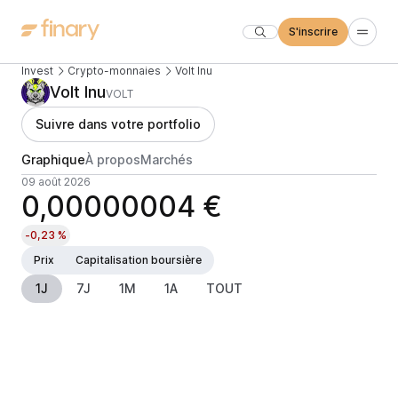
S'inscrire
Invest
Crypto-monnaies
Volt Inu
Volt Inu
VOLT
Suivre dans votre portfolio
Graphique
À propos
Marchés
09 août 2026
0,00000004 €
-0,23 %
Prix
Capitalisation boursière
1J
7J
1M
1A
TOUT