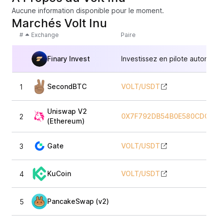
Aucune information disponible pour le moment.
Marchés Volt Inu
#
Exchange
Paire
Finary Invest
Investissez en pilote automat
SecondBTC
VOLT
/
USDT
1
Uniswap V2
0X7F792DB54B0E580CDC75
2
(Ethereum)
Gate
VOLT
/
USDT
3
KuCoin
VOLT
/
USDT
4
PancakeSwap (v2)
5