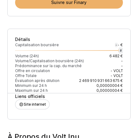
Suivre sur Finary
Détails
Capitalisation boursière
- €
-
#
Volume (24h)
6 482 €
Volume/Capitalisation boursière (24h)
-
Prédominance sur la cap. du marché
-
Offre en circulation
-
VOLT
Offre Totale
-
VOLT
Évaluation après dilution
2 469 910 931 663 675 €
Minimum sur 24 h
0,00000004 €
Maximum sur 24 h
0,00000004 €
Liens officiels
Site internet
À Propos du Volt Inu