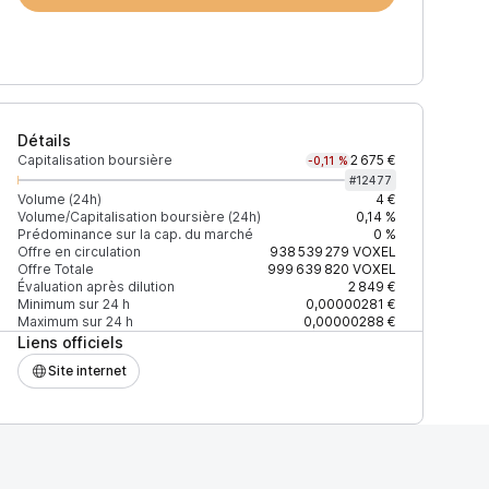
Détails
Capitalisation boursière
2 675 €
-0,11 %
#
12477
Volume (24h)
4 €
Volume/Capitalisation boursière (24h)
0,14 %
Prédominance sur la cap. du marché
0 %
)
% du volume
Confiance
Mis à jour
Offre en circulation
938 539 279
VOXEL
Offre Totale
999 639 820
VOXEL
Évaluation après dilution
2 849 €
Minimum sur 24 h
0,00000281 €
Maximum sur 24 h
0,00000288 €
Liens officiels
$
100 %
Récemment
ÉLEVÉE
Site internet