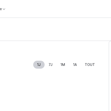
e
1J
7J
1M
1A
TOUT