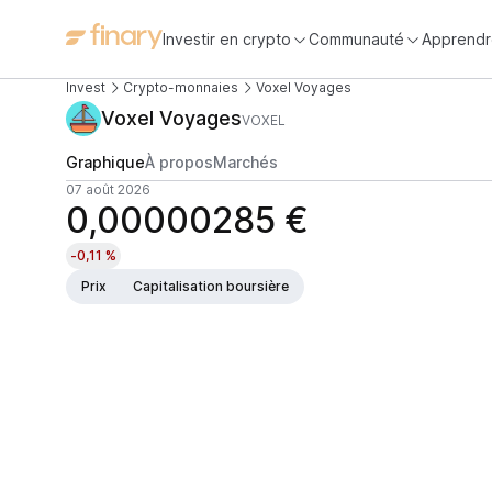
Investir en crypto
Communauté
Apprendr
Invest
Crypto-monnaies
Voxel Voyages
Voxel Voyages
VOXEL
Graphique
À propos
Marchés
07 août 2026
0,00000285 €
-0,11 %
Prix
Capitalisation boursière