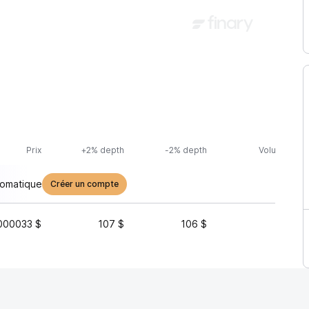
Prix
+2% depth
-2% depth
Volume (24h
tomatique
Créer un compte
000033 $
107 $
106 $
4 