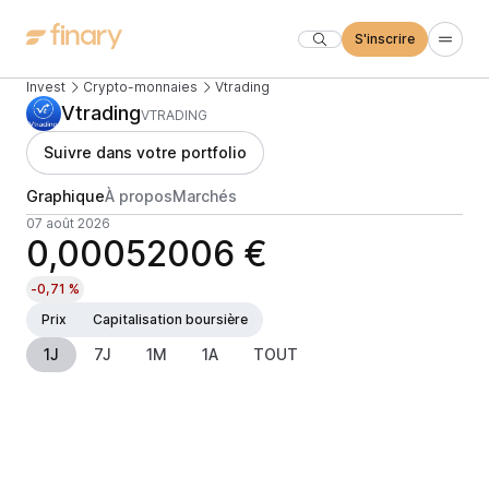
S'inscrire
Invest
Crypto-monnaies
Vtrading
Vtrading
VTRADING
Suivre dans votre portfolio
Graphique
À propos
Marchés
07 août 2026
0,00052006 €
-0,71 %
Prix
Capitalisation boursière
1J
7J
1M
1A
TOUT