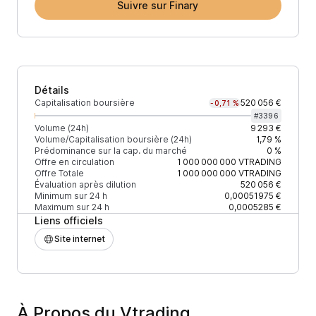
Suivre sur Finary
Détails
Capitalisation boursière
520 056 €
-0,71 %
#
3396
Volume (24h)
9 293 €
Volume/Capitalisation boursière (24h)
1,79 %
Prédominance sur la cap. du marché
0 %
Offre en circulation
1 000 000 000
VTRADING
Offre Totale
1 000 000 000
VTRADING
Évaluation après dilution
520 056 €
Minimum sur 24 h
0,00051975 €
Maximum sur 24 h
0,0005285 €
Liens officiels
Site internet
À Propos du Vtrading