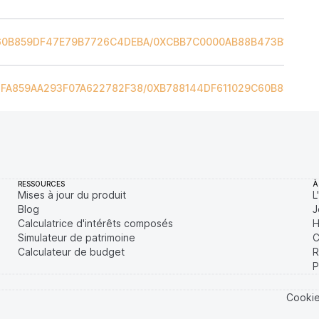
60B859DF47E79B7726C4DEBA
/
0XCBB7C0000AB88B473B1F5AFD
2FA859AA293F07A622782F38
/
0XB788144DF611029C60B859DF4
RESSOURCES
À
Mises à jour du produit
L
Blog
J
Calculatrice d'intérêts composés
H
Simulateur de patrimoine
C
Calculateur de budget
R
P
Cooki