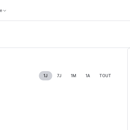
e
1J
7J
1M
1A
TOUT