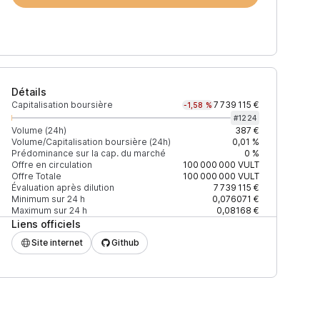
Détails
Capitalisation boursière
7 739 115 €
-1,58 %
#
1224
Volume (24h)
387 €
Volume/Capitalisation boursière (24h)
0,01 %
Prédominance sur la cap. du marché
0 %
Prix
+2% depth
Offre en circulation
100 000 000
VULT
Offre Totale
100 000 000
VULT
Évaluation après dilution
7 739 115 €
Minimum sur 24 h
0,076071 €
Maximum sur 24 h
0,08168 €
Liens officiels
0,093762 $
275 $
Site internet
Github
0,089054 $
46 574 $
0,089166 $
275 $