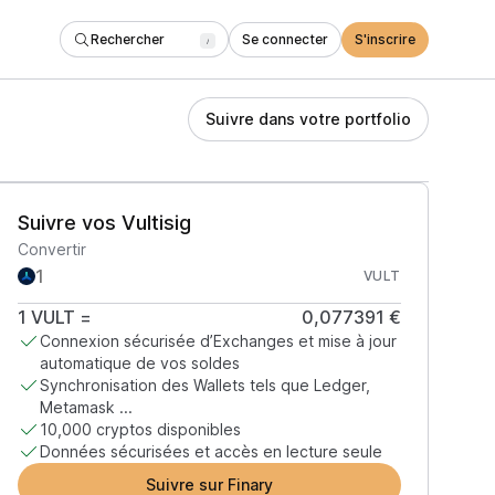
Rechercher
Se connecter
S'inscrire
/
Suivre dans votre portfolio
Suivre vos Vultisig
Convertir
VULT
1
VULT
=
0,077391 €
Connexion sécurisée d’Exchanges et mise à jour
automatique de vos soldes
Synchronisation des Wallets tels que Ledger,
Metamask ...
10,000 cryptos disponibles
Données sécurisées et accès en lecture seule
Suivre sur Finary