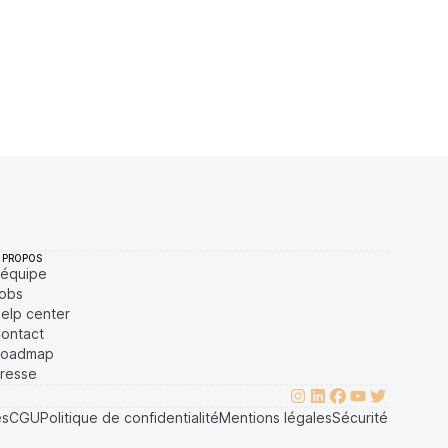
9EF808440EED33BF
0,091377 $
69 $
7E79B7726C4DEBA
0,089271 $
65 $
 PROPOS
'équipe
obs
elp center
ontact
oadmap
resse
es
CGU
Politique de confidentialité
Mentions légales
Sécurité