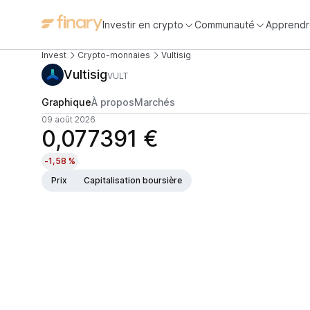
Investir en crypto
Communauté
Apprendr
Invest
Crypto-monnaies
Vultisig
Vultisig
VULT
Graphique
À propos
Marchés
09 août 2026
0,077391 €
-1,58 %
Prix
Capitalisation boursière