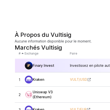
À Propos du Vultisig
Aucune information disponible pour le moment.
Marchés Vultisig
#
Exchange
Paire
Finary Invest
Investissez en pilote au
Kraken
VULT
/
USD
1
Uniswap V3
2
(Ethereum)
Kraken
VULT
/
EUR
3