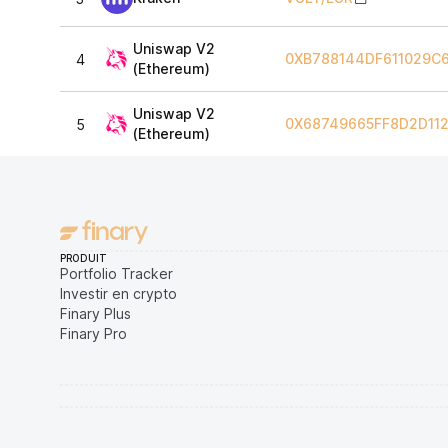
Uniswap V2
0XB788144DF611029C
4
(Ethereum)
Uniswap V2
0X68749665FF8D2D11
5
(Ethereum)
PRODUIT
Portfolio Tracker
Investir en crypto
Finary Plus
Finary Pro