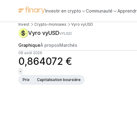
Investir en crypto
Communauté
Apprendr
Invest
Crypto-monnaies
Vyro vyUSD
Vyro vyUSD
VYUSD
Graphique
À propos
Marchés
08 août 2026
0,864072 €
-
Prix
Capitalisation boursière