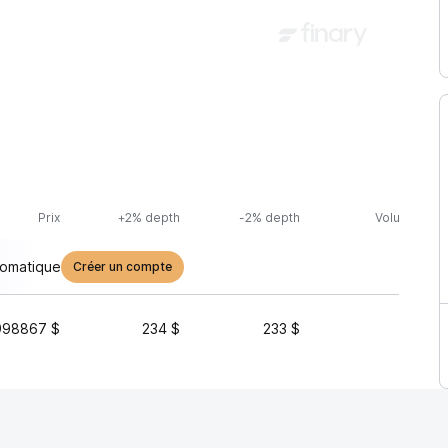
Prix
+2% depth
-2% depth
Volume (24h
tomatique
Créer un compte
998867 $
234 $
233 $
7 