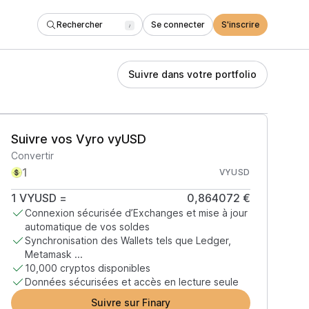
Rechercher
Se connecter
S'inscrire
/
Suivre dans votre portfolio
Suivre vos Vyro vyUSD
Convertir
VYUSD
1
VYUSD
=
0,864072 €
Connexion sécurisée d’Exchanges et mise à jour
automatique de vos soldes
Synchronisation des Wallets tels que Ledger,
Metamask ...
10,000 cryptos disponibles
Données sécurisées et accès en lecture seule
Suivre sur Finary