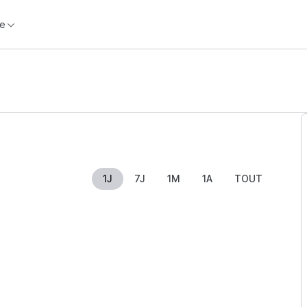
e
1J
7J
1M
1A
TOUT