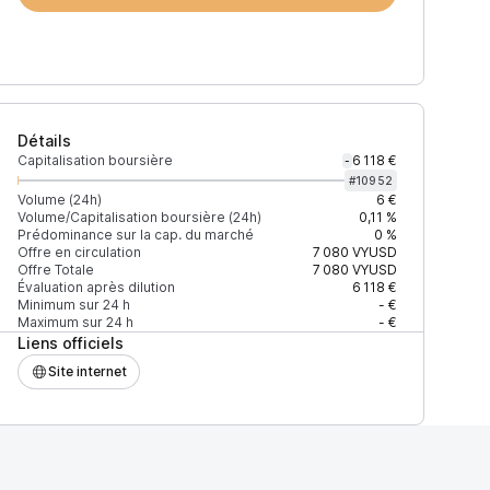
Détails
Capitalisation boursière
6 118 €
-
#
10952
Volume (24h)
6 €
Volume/Capitalisation boursière (24h)
0,11 %
Prédominance sur la cap. du marché
0 %
)
% du volume
Confiance
Mis à jour
Offre en circulation
7 080
VYUSD
Offre Totale
7 080
VYUSD
Évaluation après dilution
6 118 €
Minimum sur 24 h
- €
Maximum sur 24 h
- €
Liens officiels
$
100 %
Récemment
ÉLEVÉE
Site internet