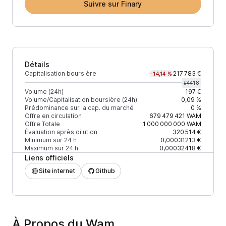
Suivre sur Finary
Détails
Capitalisation boursière
217 783 €
-14,14 %
#
4418
Volume (24h)
197 €
Volume/Capitalisation boursière (24h)
0,09 %
Prédominance sur la cap. du marché
0 %
Offre en circulation
679 479 421
WAM
Offre Totale
1 000 000 000
WAM
Évaluation après dilution
320 514 €
Minimum sur 24 h
0,00031213 €
Maximum sur 24 h
0,00032418 €
Liens officiels
Site internet
Github
À Propos du Wam