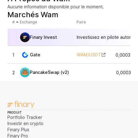
Aucune information disponible pour le moment.
Marchés Wam
#
Exchange
Paire
Finary Invest
Investissez en pilote automat
Gate
WAM
/
USDT
1
0,0003705
PancakeSwap (v2)
2
0,000371
PRODUIT
Portfolio Tracker
Investir en crypto
Finary Plus
Finary Pro