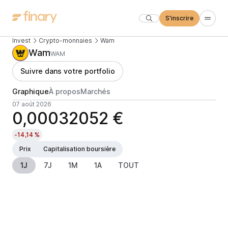
S'inscrire
Invest
Crypto-monnaies
Wam
Wam
WAM
Suivre dans votre portfolio
Graphique
À propos
Marchés
07 août 2026
0,00032052 €
-14,14 %
Prix
Capitalisation boursière
1J
7J
1M
1A
TOUT