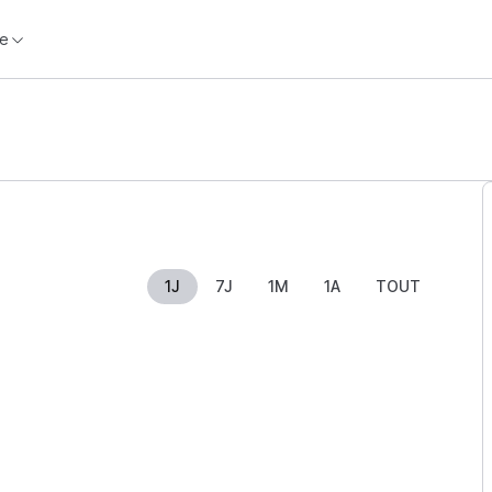
e
1J
7J
1M
1A
TOUT