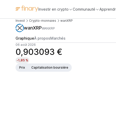
Investir en crypto
Communauté
Apprendr
Invest
Crypto-monnaies
wanXRP
wanXRP
WANXRP
Graphique
À propos
Marchés
06 août 2026
0,903093 €
-1,85 %
Prix
Capitalisation boursière