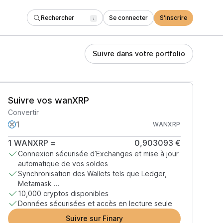
Rechercher
Se connecter
S'inscrire
/
Suivre dans votre portfolio
Suivre vos wanXRP
Convertir
WANXRP
1
WANXRP
=
0,903093 €
Connexion sécurisée d’Exchanges et mise à jour
automatique de vos soldes
Synchronisation des Wallets tels que Ledger,
Metamask ...
10,000 cryptos disponibles
Données sécurisées et accès en lecture seule
Suivre sur Finary