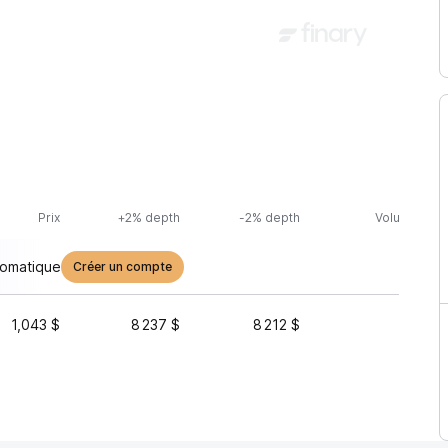
Prix
+2% depth
-2% depth
Volume (24h
tomatique
Créer un compte
1,043 $
8 237 $
8 212 $
860 