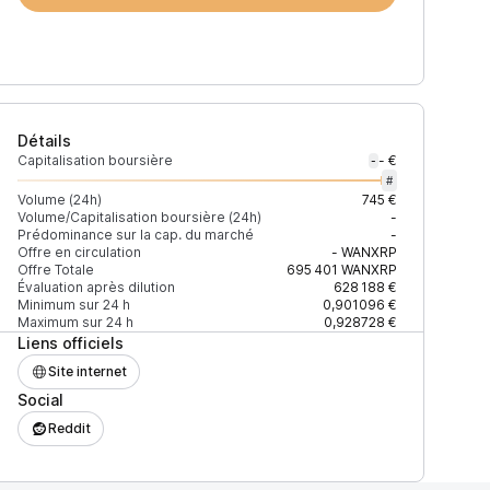
Détails
Capitalisation boursière
- €
-
#
Volume (24h)
745 €
Volume/Capitalisation boursière (24h)
-
Prédominance sur la cap. du marché
-
)
% du volume
Confiance
Mis à jour
Offre en circulation
-
WANXRP
Offre Totale
695 401
WANXRP
Évaluation après dilution
628 188 €
Minimum sur 24 h
0,901096 €
Maximum sur 24 h
0,928728 €
Liens officiels
$
100 %
Récemment
ÉLEVÉE
Site internet
Social
Reddit