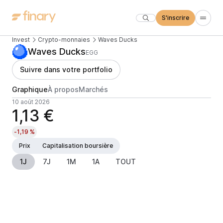
S'inscrire
Invest
Crypto-monnaies
Waves Ducks
Waves Ducks
EGG
Suivre dans votre portfolio
Graphique
À propos
Marchés
10 août 2026
1,13 €
-1,19 %
Prix
Capitalisation boursière
1J
7J
1M
1A
TOUT