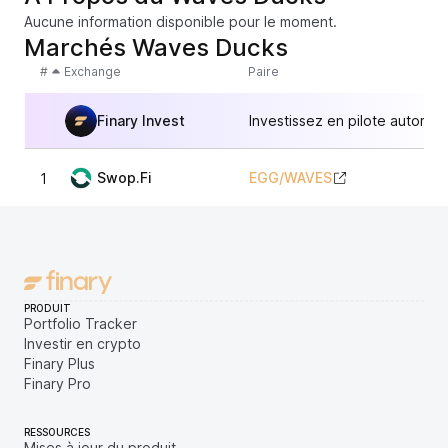
Aucune information disponible pour le moment.
Marchés Waves Ducks
#
Exchange
Paire
Finary Invest
Investissez en pilote automat
Swop.Fi
EGG
/
WAVES
1
1,
PRODUIT
Portfolio Tracker
Investir en crypto
Finary Plus
Finary Pro
RESSOURCES
Mises à jour du produit