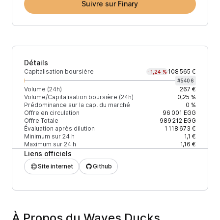
Suivre sur Finary
Détails
Capitalisation boursière
108 565 €
-1,24 %
#
5406
Volume (24h)
267 €
Volume/Capitalisation boursière (24h)
0,25 %
Prédominance sur la cap. du marché
0 %
Offre en circulation
96 001
EGG
Offre Totale
989 212
EGG
Évaluation après dilution
1 118 673 €
Minimum sur 24 h
1,1 €
Maximum sur 24 h
1,16 €
Liens officiels
Site internet
Github
À Propos du Waves Ducks