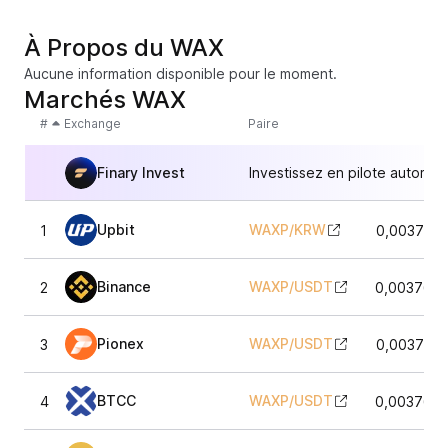
À Propos du WAX
Aucune information disponible pour le moment.
Marchés WAX
#
Exchange
Paire
Finary Invest
Investissez en pilote automat
Upbit
WAXP
/
KRW
1
0,0037544
Binance
WAXP
/
USDT
2
0,0037677
Pionex
WAXP
/
USDT
3
0,0037627
BTCC
WAXP
/
USDT
4
0,0037677