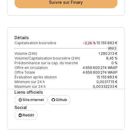
Suivre sur Finary
Détails
Capitalisation boursière
15 155 883 €
-2,26 %
#
863
Volume (24h)
1 280 213 €
Volume/Capitalisation boursière (24h)
8,45 %
Prédominance sur la cap. du marché
0 %
Offre en circulation
4 656 600 274
WAXP
Offre Totale
4 656 600 274
WAXP
Évaluation après dilution
15 155 883 €
Minimum sur 24 h
0,0031715 €
Maximum sur 24 h
0,00332233 €
Liens officiels
Site internet
Github
Social
Reddit