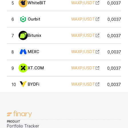
WhiteBIT
WAXP
/
USDT
5
0,0037697
Ourbit
WAXP
/
USDT
6
0,0037627
Bitunix
WAXP
/
USDT
7
0,0037577
MEXC
WAXP
/
USDT
8
0,0037627
XT.COM
WAXP
/
USDT
9
0,0037677
BYDFi
WAXP
/
USDT
10
0,0037577
PRODUIT
Portfolio Tracker