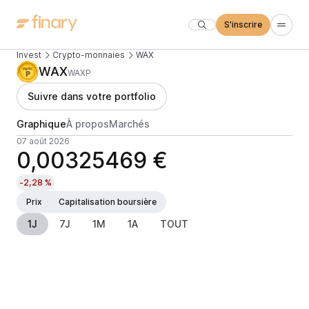
S'inscrire
Invest
Crypto-monnaies
WAX
WAX
WAXP
Suivre dans votre portfolio
Graphique
À propos
Marchés
07 août 2026
0,00325469 €
-2,28 %
Prix
Capitalisation boursière
1J
7J
1M
1A
TOUT