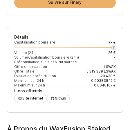
Suivre sur Finary
Détails
Capitalisation boursière
- €
-
#
Volume (24h)
26 €
Volume/Capitalisation boursière (24h)
-
Prédominance sur la cap. du marché
-
Offre en circulation
-
LSWAX
Offre Totale
5 319 389
LSWAX
Évaluation après dilution
20 438 €
Minimum sur 24 h
0,00383842 €
Maximum sur 24 h
0,0040107 €
Liens officiels
Site internet
Github
À Propos du WaxFusion Staked