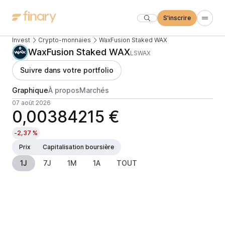
S'inscrire
Invest
Crypto-monnaies
WaxFusion Staked WAX
WaxFusion Staked WAX
LSWAX
Suivre dans votre portfolio
Graphique
À propos
Marchés
07 août 2026
0,00384215 €
-2,37 %
Prix
Capitalisation boursière
1J
7J
1M
1A
TOUT