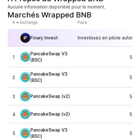
Aucune information disponible pour le moment.
Marchés Wrapped BNB
#
Exchange
Paire
Finary Invest
Investissez en pilote automat
PancakeSwap V3
1
587,
(BSC)
PancakeSwap V3
2
587,
(BSC)
PancakeSwap (v2)
3
587,
PancakeSwap (v2)
4
587,
PancakeSwap V3
5
587,
(BSC)