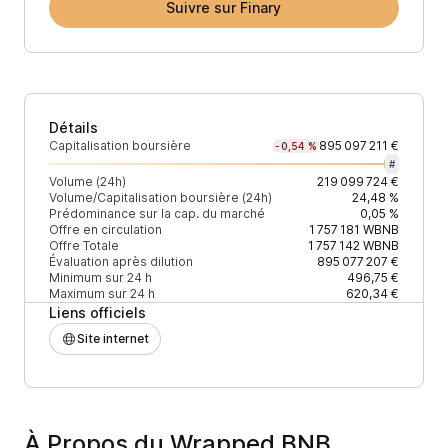
Suivre sur Finary
Détails
Capitalisation boursière
895 097 211 €
-0,54 %
#
Volume (24h)
219 099 724 €
Volume/Capitalisation boursière (24h)
24,48 %
Prédominance sur la cap. du marché
0,05 %
Offre en circulation
1 757 181
WBNB
Offre Totale
1 757 142
WBNB
Évaluation après dilution
895 077 207 €
Minimum sur 24 h
496,75 €
Maximum sur 24 h
620,34 €
Liens officiels
Site internet
À Propos du Wrapped BNB