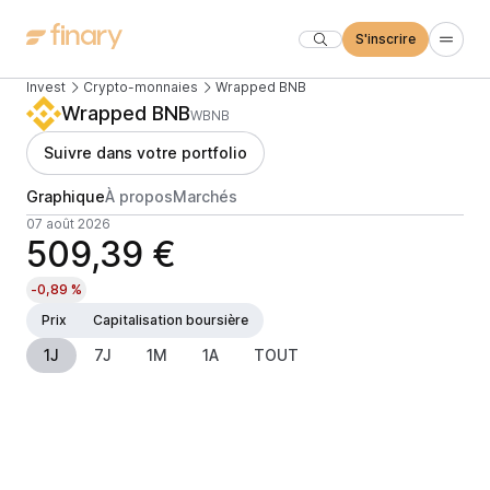
S'inscrire
Invest
Crypto-monnaies
Wrapped BNB
Wrapped BNB
WBNB
Suivre dans votre portfolio
Graphique
À propos
Marchés
07 août 2026
509,39 €
-0,89 %
Prix
Capitalisation boursière
1J
7J
1M
1A
TOUT