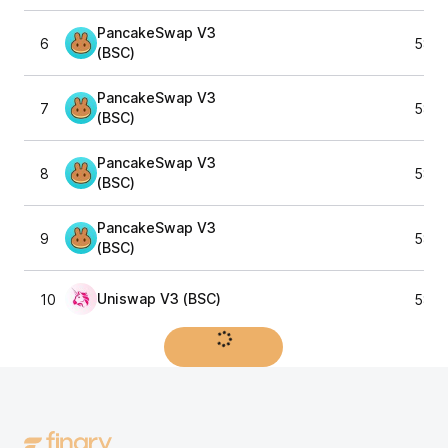
PancakeSwap V3
6
587,
(BSC)
PancakeSwap V3
7
587,
(BSC)
PancakeSwap V3
8
587,
(BSC)
PancakeSwap V3
9
587,
(BSC)
Uniswap V3 (BSC)
10
587,
Afficher plus