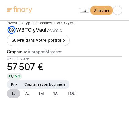
S'inscrire
Invest
Crypto-monnaies
WBTC yVault
WBTC yVault
YVWBTC
Suivre dans votre portfolio
Graphique
À propos
Marchés
06 août 2026
57 507 €
+1,15 %
Prix
Capitalisation boursière
1J
7J
1M
1A
TOUT