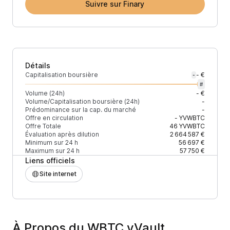
Suivre sur Finary
Détails
Capitalisation boursière
- €
-
#
Volume (24h)
- €
Volume/Capitalisation boursière (24h)
-
Prédominance sur la cap. du marché
-
Offre en circulation
-
YVWBTC
Offre Totale
46
YVWBTC
Évaluation après dilution
2 664 587 €
Minimum sur 24 h
56 697 €
Maximum sur 24 h
57 750 €
Liens officiels
Site internet
À Propos du WBTC yVault