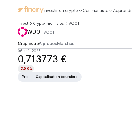
Investir en crypto
Communauté
Apprendr
Invest
Crypto-monnaies
WDOT
WDOT
WDOT
Graphique
À propos
Marchés
06 août 2026
0,713773 €
-2,88 %
Prix
Capitalisation boursière