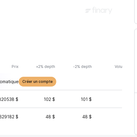
Prix
+2% depth
-2% depth
Volume (24h
tomatique
Créer un compte
820538 $
102 $
101 $
57 
829182 $
48 $
48 $
30 