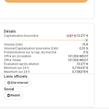
Détails
Capitalisation boursière
72 277 €
-2,87 %
#
Volume (24h)
75 €
Volume/Capitalisation boursière (24h)
0,10 %
Prédominance sur la cap. du marché
0 %
)
% du volume
Confiance
Mis à jour
Offre en circulation
101 259
WDOT
Offre Totale
101 259
WDOT
Évaluation après dilution
72 277 €
Minimum sur 24 h
0,716437 €
Maximum sur 24 h
0,738278 €
Liens officiels
$
65,38 %
Récemment
ÉLEVÉE
Site internet
Social
$
34,62 %
Récemment
ÉLEVÉE
Reddit