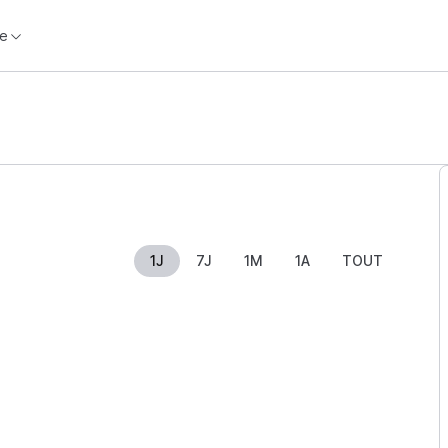
e
1J
7J
1M
1A
TOUT