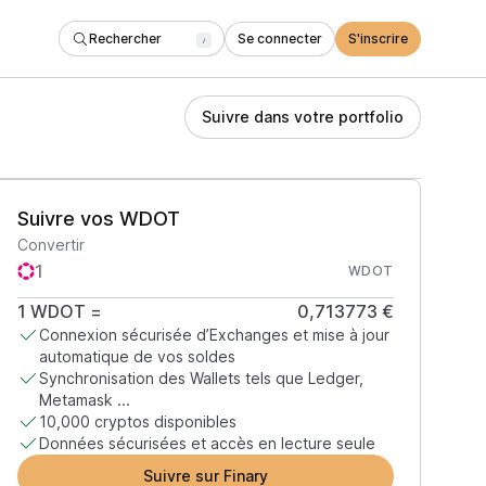
Rechercher
Se connecter
S'inscrire
/
Suivre dans votre portfolio
Suivre vos WDOT
Convertir
WDOT
1
WDOT
=
0,713773 €
Connexion sécurisée d’Exchanges et mise à jour
automatique de vos soldes
Synchronisation des Wallets tels que Ledger,
Metamask ...
10,000 cryptos disponibles
Données sécurisées et accès en lecture seule
Suivre sur Finary